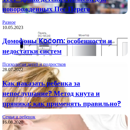
новорожденных Пег Перего
Разное
10.05.2023
Домофоны Kocom: особенности и
недостатки систем
Психология детей и подростков
28.07.2022
Как наказать ребенка за
непослушание? Метод кнута и
пряника: как применять правильно?
Семья и ребенок
16.08.2020