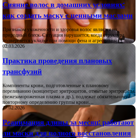
Сияние волос в домашних условиях:
как создать маску с ценными маслами
Признаком ухоженности и здоровья волос является их
природный блеск. Ситуация нарушается, когда структура
подвергается укладке при помощи фена и агрессивных…
02.03.2026
Практика проведения плановых
трансфузий
Компоненты крови, подготовленные к плановому
переливанию (концентрат эритроцитов, отмытые эритроциты,
свежезамороженная плазма и др.), подлежат обязательному
повторному определению группы крови…
27.02.2026
Реанимация длины за месяц: работают
ли маски для полного восстановления