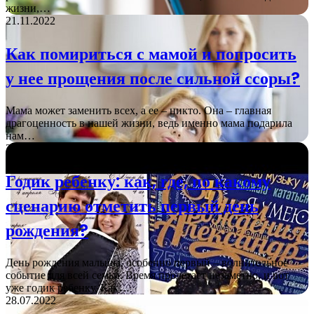
жизни,…
21.11.2022
Как помириться с мамой и попросить
у нее прощения после сильной ссоры?
Мама может заменить всех, а ее – никто. Она – главная
драгоценность в нашей жизни, ведь именно мама подарила
нам…
24.10.2022
Годик ребенку: как, где, по какому
сценарию отметить первый день
рождения?
День рождения малыша, особенно первый – волнительное
событие для всей семьи. Время пролетает незаметно, и вот
уже годик ребенку. Как…
28.07.2022