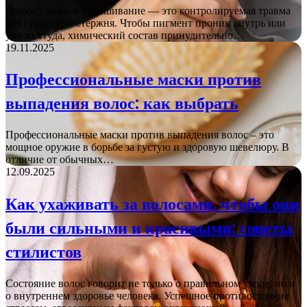
Любое сложное окрашивание — это контролируемая травма
для структуры стержня. Чтобы пигмент проник внутрь или
ушел оттуда, химический состав принудительно…
19.11.2025
Профессиональные маски против
выпадения волос: как выбрать
Профессиональные маски против выпадения волос – это
мощное оружие в борьбе за густую и здоровую шевелюру. В
отличие от обычных…
12.09.2025
Как ухаживать за волосами, чтобы они
были сильными и красивыми: советы
стилистов
Состояние волос говорит не только о правильном уходе, но и
о внутреннем здоровье человека. Успешное противостояние