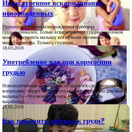
Искусственное вскармливание
новорожденных
Процесс кормления новорожденного ребенка
грудью уникален. Только вскармливание грудным молоком
может обеспечить малышу все нужные витамины и
микроэлементы. Только с грудным…
18.03.2018
Употребление чая при кормлении
грудью
Новоиспеченные мамочки часто задаются следующими
вопросами: «Будет ли грудного молока достаточно для моего
малыша?», «Что можно сделать, чтобы увеличить
выработку…
21.02.2018
Как приучить ребенка к груди?