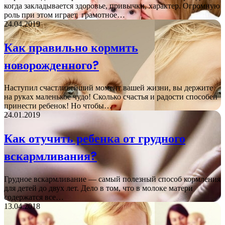
когда закладывается здоровье, привычки, характер. Огромную
роль при этом играет грамотное…
24.04.2019
Как правильно кормить
новорожденного?
Наступил счастливейший момент вашей жизни, вы держите
на руках маленькое чудо! Сколько счастья и радости способен
принести ребенок! Но чтобы…
24.01.2019
Как отучить ребенка от грудного
вскармливания?
Грудное вскармливание — самый полезный способ кормления
для детей до двух лет. Дело в том, что в молоке матери
содержатся все…
13.04.2018