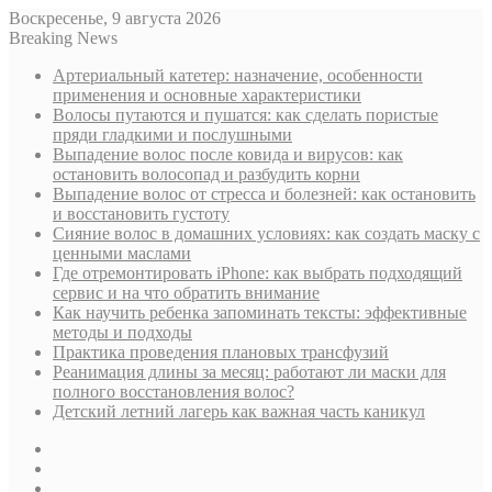
Воскресенье, 9 августа 2026
Breaking News
Артериальный катетер: назначение, особенности
применения и основные характеристики
Волосы путаются и пушатся: как сделать пористые
пряди гладкими и послушными
Выпадение волос после ковида и вирусов: как
остановить волосопад и разбудить корни
Выпадение волос от стресса и болезней: как остановить
и восстановить густоту
Сияние волос в домашних условиях: как создать маску с
ценными маслами
Где отремонтировать iPhone: как выбрать подходящий
сервис и на что обратить внимание
Как научить ребенка запоминать тексты: эффективные
методы и подходы
Практика проведения плановых трансфузий
Реанимация длины за месяц: работают ли маски для
полного восстановления волос?
Детский летний лагерь как важная часть каникул
Sidebar
Случайная
статья
Log