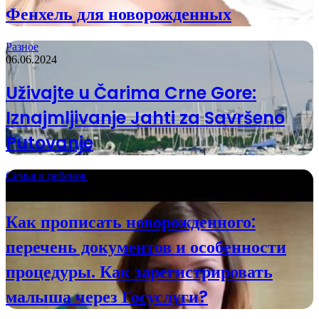
Фенхель для новорожденных
Разное
06.06.2024
Uživajte u Čarima Crne Gore:
Iznajmljivanje Jahti za Savršeno
Putovanje
Семья и ребенок
17.09.2021
Как прописать новорожденного:
перечень документов и особенности
процедуры. Как зарегистрировать
малыша через Госуслуги?