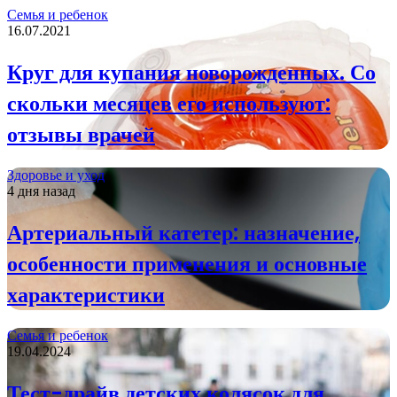
Семья и ребенок
16.07.2021
Круг для купания новорожденных. Со
скольки месяцев его используют:
отзывы врачей
Здоровье и уход
4 дня назад
Артериальный катетер: назначение,
особенности применения и основные
характеристики
Семья и ребенок
19.04.2024
Тест-драйв детских колясок для