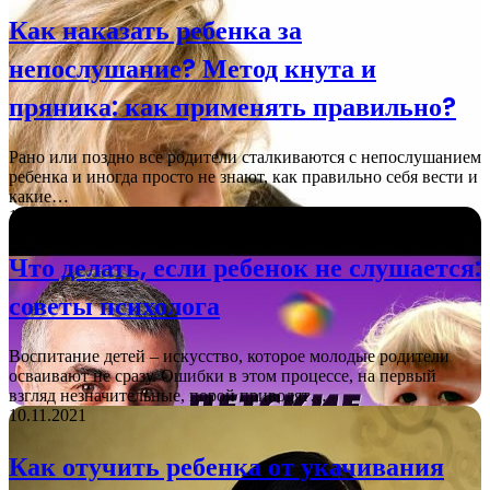
Как наказать ребенка за
непослушание? Метод кнута и
пряника: как применять правильно?
Рано или поздно все родители сталкиваются с непослушанием
ребенка и иногда просто не знают, как правильно себя вести и
какие…
16.11.2021
Что делать, если ребенок не слушается:
советы психолога
Воспитание детей – искусство, которое молодые родители
осваивают не сразу. Ошибки в этом процессе, на первый
взгляд незначительные, порой приводят…
10.11.2021
Как отучить ребенка от укачивания