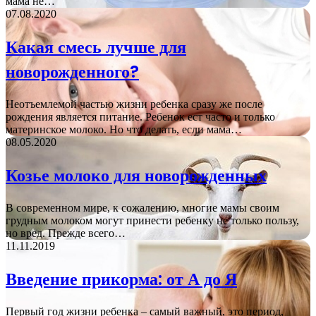
мама не…
07.08.2020
Какая смесь лучше для
новорожденного?
Неотъемлемой частью жизни ребенка сразу же после
рождения является питание. Ребенок ест часто и только
материнское молоко. Но что делать, если мама…
08.05.2020
Козье молоко для новорожденных
В современном мире, к сожалению, многие мамы своим
грудным молоком могут принести ребенку не только пользу,
но вред. Прежде всего…
11.11.2019
Введение прикорма: от А до Я
Первый год жизни ребенка – самый важный, это период,