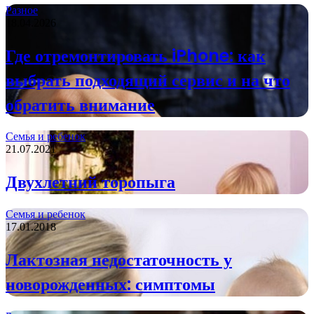
Разное
18.04.2026
Где отремонтировать iPhone: как
выбрать подходящий сервис и на что
обратить внимание
Семья и ребенок
21.07.2021
Двухлетний торопыга
Семья и ребенок
17.01.2018
Лактозная недостаточность у
новорожденных: симптомы