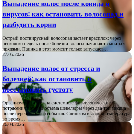
Выпадение волос после ковида и
вирусов: как остановить волосопад и
разбудить корни
Острый поствирусный волосопад застает врасплох: через
несколько недель после болезни волосы начинают сыпаться
прядями. Паника в этот момент только запускает…
27.05.2026
Выпадение волос от стресса и
болезней: как остановить и
восстановить густоту
Организм реагирует на системные физиологические
потрясения потерей объема шевелюры через два-три месяца
после перенесенного события. Слишком высокая температура
во время…
26.04.2026