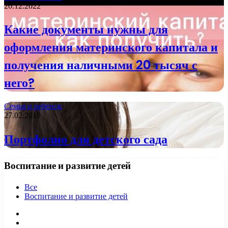
20.12.2022
Какие документы нужны для
оформления материнского капитала и
получения наличными 20 тысяч с
него?
Семья и ребенок
27.02.2019
Портфолио для детского сада
Воспитание и развитие детей
Все
Воспитание и развитие детей
Предыдущая
страница
Следующая