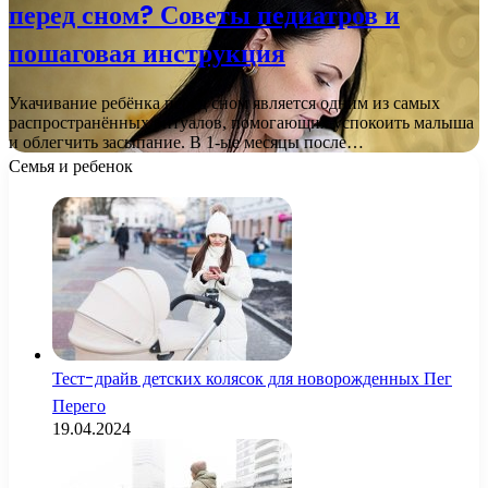
перед сном? Советы педиатров и
пошаговая инструкция
Укачивание ребёнка перед сном является одним из самых
распространённых ритуалов, помогающих успокоить малыша
и облегчить засыпание. В 1-ые месяцы после…
Семья и ребенок
Тест-драйв детских колясок для новорожденных Пег
Перего
19.04.2024