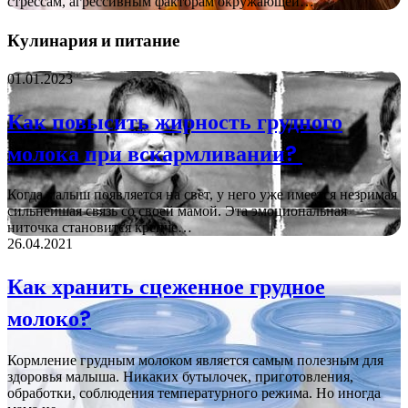
стрессам, агрессивным факторам окружающей…
Кулинария и питание
01.01.2023
Как повысить жирность грудного
молока при вскармливании?
Когда малыш появляется на свет, у него уже имеется незримая
сильнейшая связь со своей мамой. Эта эмоциональная
ниточка становится крепче…
26.04.2021
Как хранить сцеженное грудное
молоко?
Кормление грудным молоком является самым полезным для
здоровья малыша. Никаких бутылочек, приготовления,
обработки, соблюдения температурного режима. Но иногда