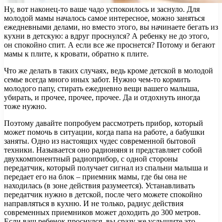
Ну, вот наконец-то ваше чадо успокоилось и заснуло. Для
молодой мамы началось самое интересное, можно заняться
ежедневными делами, но вместо этого, вы начинаете бегать из
кухни в детскую: а вдруг проснулся? А ребенку не до этого,
он спокойно спит. А если все же проснется? Потому и бегают
мамы к плите, к кровати, обратно к плите.
Что же делать в таких случаях, ведь кроме детской в молодой
семье всегда много иных забот. Нужно чем-то кормить
молодого папу, стирать ежедневно вещи вашего малыша,
убирать, и прочее, прочее, прочее. Да и отдохнуть иногда
тоже нужно.
Поэтому давайте попробуем рассмотреть прибор, который
может помочь в ситуации, когда папа на работе, а бабушки
заняты. Одно из настоящих чудес современной бытовой
техники. Называется оно радионяня и представляет собой
двухкомпонентный радиоприбор, с одной стороны
передатчик, который получает сигнал из спальни малыша и
передает его на блок – приемник мамы, где бы она не
находилась (в зоне действия разумеется). Устанавливать
передатчик нужно в детской, после чего можете спокойно
направляться в кухню. И не только, радиус действия
современных приемников может доходить до 300 метров.
Если ваш ребенок проснулся, вы сразу же услышите это.