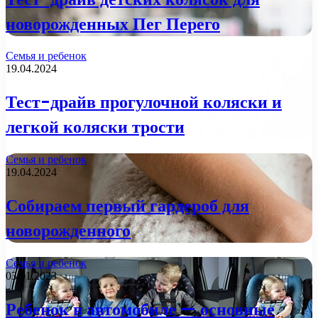
новорожденных Пег Перего
Семья и ребенок
19.04.2024
Тест-драйв прогулочной коляски и
легкой коляски трости
Семья и ребенок
19.04.2024
Собираем первый гардероб для
новорожденного
Семья и ребенок
03.01.2023
Ребенок в автомобиле — основные