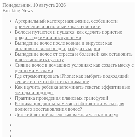
Понедельник, 10 августа 2026
Breaking News
Артериальный катетер: назначение, особенности
применения и основные характеристики
Волосы путаются и пушатся: как сделать пористые
пряди гладкими и послушными
Выпадение волос после ковида и вирусов: как
остановить волосопад и разбудить корни
Выпадение волос от стресса и болезней: как остановить
и восстановить густоту
Сияние волос в домашних условиях: как создать маску с
ценными маслами
Где отремонтировать iPhone: как выбрать подходящий
сервис и на что обратить внимание
Как научить ребенка запоминать тексты: эффективные
методы и подходы
Практика проведения плановых трансфузий
Реанимация длины за месяц: работают ли маски для
полного восстановления волос?
Детский летний лагерь как важная часть каникул
Sidebar
Случайная
статья
Log