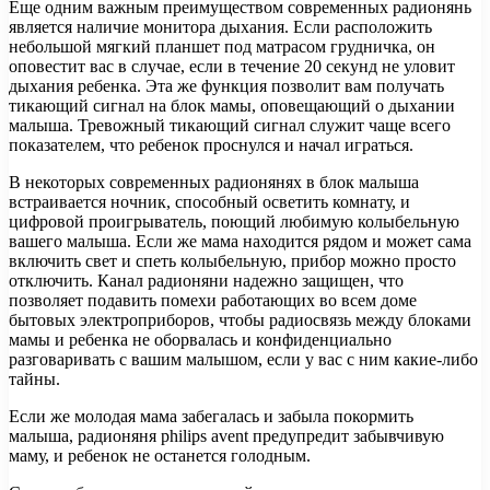
Еще одним важным преимуществом современных радионянь
является наличие монитора дыхания. Если расположить
небольшой мягкий планшет под матрасом грудничка, он
оповестит вас в случае, если в течение 20 секунд не уловит
дыхания ребенка. Эта же функция позволит вам получать
тикающий сигнал на блок мамы, оповещающий о дыхании
малыша. Тревожный тикающий сигнал служит чаще всего
показателем, что ребенок проснулся и начал играться.
В некоторых современных радионянях в блок малыша
встраивается ночник, способный осветить комнату, и
цифровой проигрыватель, поющий любимую колыбельную
вашего малыша. Если же мама находится рядом и может сама
включить свет и спеть колыбельную, прибор можно просто
отключить. Канал радионяни надежно защищен, что
позволяет подавить помехи работающих во всем доме
бытовых электроприборов, чтобы радиосвязь между блоками
мамы и ребенка не оборвалась и конфиденциально
разговаривать с вашим малышом, если у вас с ним какие-либо
тайны.
Если же молодая мама забегалась и забыла покормить
малыша, радионяня philips avent предупредит забывчивую
маму, и ребенок не останется голодным.