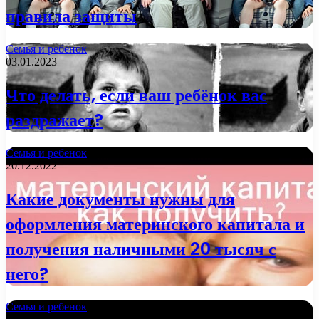
правила защиты
Семья и ребенок
03.01.2023
Что делать, если ваш ребёнок вас
раздражает?
Семья и ребенок
20.12.2022
Какие документы нужны для
оформления материнского капитала и
получения наличными 20 тысяч с
него?
Семья и ребенок