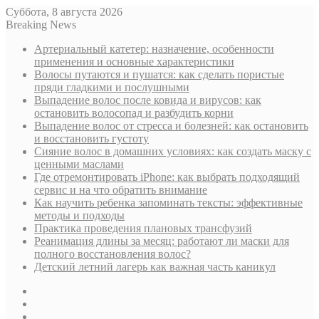
Суббота, 8 августа 2026
Breaking News
Артериальный катетер: назначение, особенности
применения и основные характеристики
Волосы путаются и пушатся: как сделать пористые
пряди гладкими и послушными
Выпадение волос после ковида и вирусов: как
остановить волосопад и разбудить корни
Выпадение волос от стресса и болезней: как остановить
и восстановить густоту
Сияние волос в домашних условиях: как создать маску с
ценными маслами
Где отремонтировать iPhone: как выбрать подходящий
сервис и на что обратить внимание
Как научить ребенка запоминать тексты: эффективные
методы и подходы
Практика проведения плановых трансфузий
Реанимация длины за месяц: работают ли маски для
полного восстановления волос?
Детский летний лагерь как важная часть каникул
Sidebar
Случайная
статья
Log