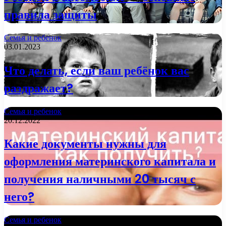
правила защиты
Семья и ребенок
03.01.2023
Что делать, если ваш ребёнок вас
раздражает?
Семья и ребенок
20.12.2022
Какие документы нужны для
оформления материнского капитала и
получения наличными 20 тысяч с
него?
Семья и ребенок