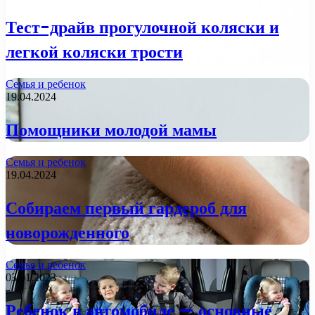
Тест-драйв прогулочной коляски и
легкой коляски трости
Семья и ребенок
19.04.2024
Помощники молодой мамы
Семья и ребенок
19.04.2024
Собираем первый гардероб для
новорожденного
Семья и ребенок
03.01.2023
Ребенок в автомобиле — основные