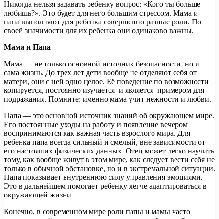
Никогда нельзя задавать ребенку вопрос: «Кого ты больше
любишь?». Это будет для него большим стрессом. Мама и
папа выполняют для ребенка совершенно разные роли. По
своей значимости для их ребенка они одинаково важны.
Мама и Папа
Мама — не только основной источник безопасности, но и
сама жизнь. До трех лет дети вообще не отделяют себя от
матери, они с ней одно целое. Её поведение по возможности
копируется, постоянно изучается и является примером для
подражания. Помните: именно мама учит нежности и любви.
Папа — это основной источник знаний об окружающем мире.
Его постоянные уходы на работу и появление вечером
воспринимаются как важная часть взрослого мира. Для
ребенка папа всегда сильный и смелый, вне зависимости от
его настоящих физических данных. Отец может легко научить
тому, как вообще живут в этом мире, как следует вести себя не
только в обычной обстановке, но и в экстремальной ситуации.
Папа показывает внутреннюю силу управления эмоциями.
Это в дальнейшем помогает ребенку легче адаптироваться в
окружающей жизни.
Конечно, в современном мире роли папы и мамы часто