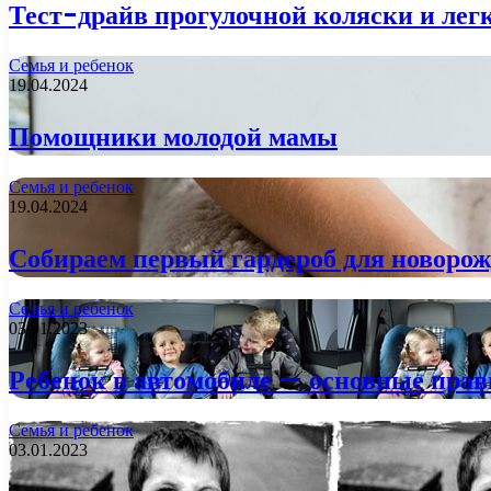
Тест-драйв прогулочной коляски и лег
Семья и ребенок
19.04.2024
Помощники молодой мамы
Семья и ребенок
19.04.2024
Собираем первый гардероб для новорож
Семья и ребенок
03.01.2023
Ребенок в автомобиле — основные пра
Семья и ребенок
03.01.2023