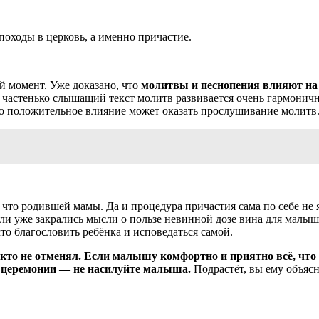
походы в церковь, а именно причастие.
й момент. Уже доказано, что
молитвы и песнопения влияют на 
частенько слышащий текст молитв развивается очень гармоничн
ко положительное влияние может оказать прослушивание молитв
 что родившей мамы. Да и процедура причастия сама по себе не 
 или уже закрались мысли о пользе невинной дозе вина для малыш
то благословить ребёнка и исповедаться самой.
то не отменял. Если малышу комфортно и приятно всё, что вы
 и церемонии — не насилуйте малыша.
Подрастёт, вы ему объясн