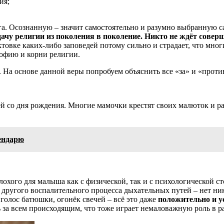
ия;
ога. Осознанную – значит самостоятельно и разумно выбранную
дачу религии из поколения в поколение. Никто не ждёт совер
актовке каких-либо заповедей потому сильно и страдает, что мно
софию и корни религии.
 На основе данной веры попробуем объяснить все «за» и «против
ей со дня рождения. Многие мамочки крестят своих малюток и р
ендарю
лохого для малыша как с физической, так и с психологической с
и другого воспалительного процесса дыхательных путей – нет ни
голос батюшки, огонёк свечей – всё это даже
положительно и у
 за всем происходящим, что тоже играет немаловажную роль в р