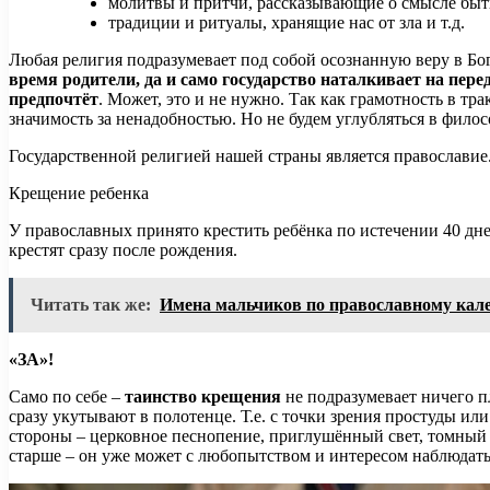
молитвы и притчи, рассказывающие о смысле быт
традиции и ритуалы, хранящие нас от зла и т.д.
Любая религия подразумевает под собой осознанную веру в Б
время родители, да и само государство наталкивает на пере
предпочтёт
. Может, это и не нужно. Так как грамотность в тр
значимость за ненадобностью. Но не будем углубляться в фило
Государственной религией нашей страны является православие.
Крещение ребенка
У православных принято крестить ребёнка по истечении 40 дн
крестят сразу после рождения.
Читать так же:
Имена мальчиков по православному кал
«ЗА»!
Само по себе –
таинство крещения
не подразумевает ничего п
сразу укутывают в полотенце. Т.е. с точки зрения простуды ил
стороны – церковное песнопение, приглушённый свет, томный 
старше – он уже может с любопытством и интересом наблюдать