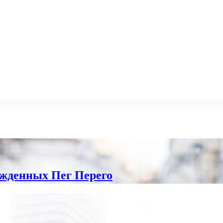
ожденных Пег Перего