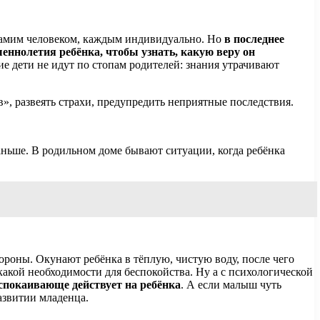
 самим человеком, каждым индивидуально. Но
в последнее
шеннолетия ребёнка, чтобы узнать, какую веру он
гие дети не идут по стопам родителей: знания утрачивают
», развеять страхи, предупредить неприятные последствия.
аньше. В родильном доме бывают ситуации, когда ребёнка
тороны. Окунают ребёнка в тёплую, чистую воду, после чего
какой необходимости для беспокойства. Ну а с психологической
спокаивающе действует на ребёнка
. А если малыш чуть
азвитии младенца.