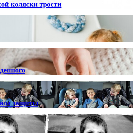
кой коляски трости
денного
вила защиты