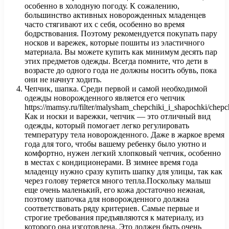
особенно в холодную погоду. К сожалению,
большинство активных новорожденных младенцев
часто стягивают их с себя, особенно во время
бодрствования. Поэтому рекомендуется покупать пару
носков и варежек, которые пошиты из эластичного
материала. Вы можете купить как минимум десять пар
этих предметов одежды. Всегда помните, что дети в
возрасте до одного года не должны носить обувь, пока
они не начнут ходить.
Чепчик, шапка. Среди первой и самой необходимой
одежды новорожденного является его чепчик
https://mamsy.ru/filter/malysham_chepchiki_i_shapochki/chepch
Как и носки и варежки, чепчик — это отличный вид
одежды, который помогает легко регулировать
температуру тела новорожденного. Даже в жаркое время
года для того, чтобы вашему ребенку было уютно и
комфортно, нужен легкий хлопковый чепчик, особенно
в местах с кондиционерами. В зимнее время года
младенцу нужно сразу купить шапку для улицы, так как
через голову теряется много тепла.Поскольку малыш
еще очень маленький, его кожа достаточно нежная,
поэтому шапочка для новорожденного должна
соответствовать ряду критериев. Самые первые и
строгие требования предъявляются к материалу, из
которого она изготовлена. Это должен быть очень