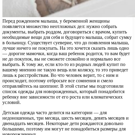
Перед рождением малыша, у беременной женщины
появляется множество неотложных дел: нужно собрать
документы, выбрать роддом, договориться с врачом, купить
необходимые вещи для себя и будущего малыша, собрат сумку
в больницу. Существует суеверие, что до появления малыша,
лучше ничего не покупать. На это хочется сказать лишь одно
— дорогие мамочки, когда ваш ребенок родится, то вам будет
не до покупок, вы не сможете спокойно и нормально все
выбрать. К тому же, если кто-то из родных людей купит по
вашему мнению не такую вещь или коляску, то это приведет
лишь к расстройствам. Во что человек верит, то с ним и
происходит, поэтому отбросьте все сомнения и смело
отправляйтесь на шоппинг. В этой статье мы подготовили
список одежды для новорожденных, который понадобится
ребенку вне зависимости от его роста или климатических
условий.
Детская одежда часто делится на категории — для
недоношенных, три месяца, шесть месяцев, девять месяцев и
двенадцать месяцев. Некоторые дети рождаются довольно
большими, поэтому им могут не понадобиться размеры для
новорожденных.