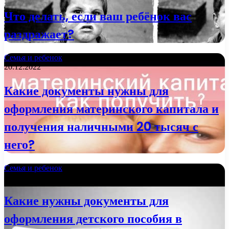
Что делать, если ваш ребёнок вас
раздражает?
Семья и ребенок
20.12.2022
Какие документы нужны для
оформления материнского капитала и
получения наличными 20 тысяч с
него?
Семья и ребенок
21.11.2022
Какие нужны документы для
оформления детского пособия в