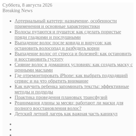
Суббота, 8 августа 2026
Breaking News
Артериальный катетер: назначение, особенности
применения и основные характеристики
Волосы путаются и пушатся: как сделать пористые
пряди гладкими и послушными
Выпадение волос после ковида и вирусов: как
остановить волосопад и разбудить корни
Выпадение волос от стресса и болезней: как остановить
и восстановить густоту
Сияние волос в домашних условиях: как создать маску с
ценными маслами
Где отремонтировать iPhone: как выбрать подходящий
сервис и на что обратить внимание
Как научить ребенка запоминать тексты: эффективные
методы и подходы
Практика проведения плановых трансфузий
Реанимация длины за месяц: работают ли маски для
полного восстановления волос?
Детский летний лагерь как важная часть каникул
Sidebar
Случайная
статья
Log