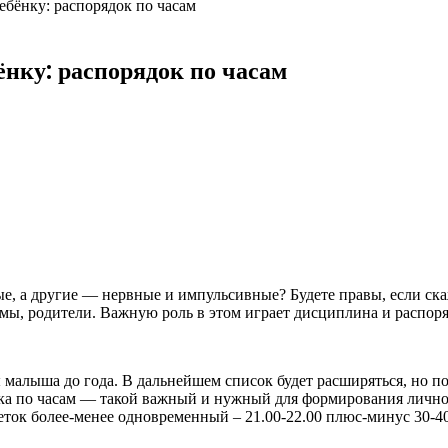
бёнку: распорядок по часам
ёнку: распорядок по часам
 а другие — нервные и импульсивные? Будете правы, если скажет
» мы, родители. Важную роль в этом играет
дисциплина и распоря
 малыша до года. В дальнейшем список будет расширяться, но п
енка по часам — такой важный и нужный для формирования лично
 деток более-менее одновременный – 21.00-22.00 плюс-минус 30-4