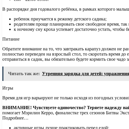
В распорядке дня годовалого ребёнка, в рамках которого малыш
ребенок приучается к режиму детского садика;
родителям проще планировать свое свободное время, так 
к ночному сну кроха успевает достаточно устать, чтобы б
Питание
Обратите внимание на то, что завтракать карапуз должен не ра
полностью переведен на взрослый стол, то скоротать время до 
отправиться в садик, вы обязательно будете кормить свое чадо 
Читать так же:
Утренняя зарядка для детей: упражнения
Игры
Время для игр варьируют не только исходя из погодных условий
ВНИМАНИЕ!
Чувствуете одиночество? Теряете надежду н
помогает Мэрилин Керро, финалистке трех сезонов Битвы Экст
Подробнее…
активные игры лучше практиковать перед едой;