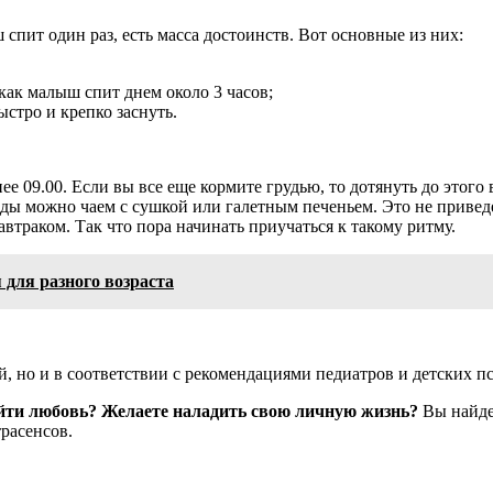
 спит один раз, есть масса достоинств. Вот основные из них:
как малыш спит днем около 3 часов;
ыстро и крепко заснуть.
нее 09.00. Если вы все еще кормите грудью, то дотянуть до этог
еды можно чаем с сушкой или галетным печеньем. Это не приведе
завтраком. Так что пора начинать приучаться к такому ритму.
 для разного возраста
, но и в соответствии с рекомендациями педиатров и детских пс
айти любовь? Желаете наладить свою личную жизнь?
Вы найдет
расенсов.