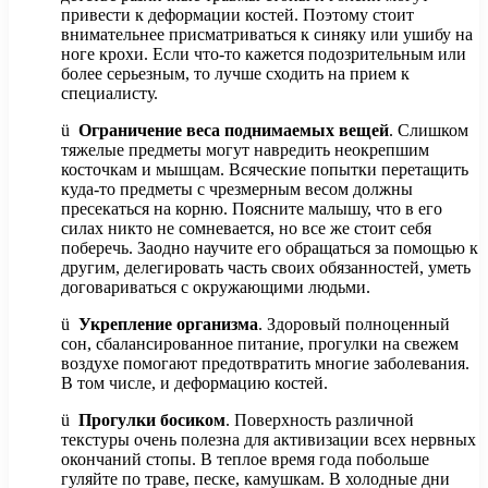
привести к деформации костей. Поэтому стоит
внимательнее присматриваться к синяку или ушибу на
ноге крохи. Если что-то кажется подозрительным или
более серьезным, то лучше сходить на прием к
специалисту.
ü
Ограничение веса поднимаемых вещей
. Слишком
тяжелые предметы могут навредить неокрепшим
косточкам и мышцам. Всяческие попытки перетащить
куда-то предметы с чрезмерным весом должны
пресекаться на корню. Поясните малышу, что в его
силах никто не сомневается, но все же стоит себя
поберечь. Заодно научите его обращаться за помощью к
другим, делегировать часть своих обязанностей, уметь
договариваться с окружающими людьми.
ü
Укрепление организма
. Здоровый полноценный
сон, сбалансированное питание, прогулки на свежем
воздухе помогают предотвратить многие заболевания.
В том числе, и деформацию костей.
ü
Прогулки босиком
. Поверхность различной
текстуры очень полезна для активизации всех нервных
окончаний стопы. В теплое время года побольше
гуляйте по траве, песке, камушкам. В холодные дни