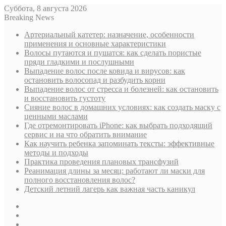
Суббота, 8 августа 2026
Breaking News
Артериальный катетер: назначение, особенности
применения и основные характеристики
Волосы путаются и пушатся: как сделать пористые
пряди гладкими и послушными
Выпадение волос после ковида и вирусов: как
остановить волосопад и разбудить корни
Выпадение волос от стресса и болезней: как остановить
и восстановить густоту
Сияние волос в домашних условиях: как создать маску с
ценными маслами
Где отремонтировать iPhone: как выбрать подходящий
сервис и на что обратить внимание
Как научить ребенка запоминать тексты: эффективные
методы и подходы
Практика проведения плановых трансфузий
Реанимация длины за месяц: работают ли маски для
полного восстановления волос?
Детский летний лагерь как важная часть каникул
Sidebar
Случайная
статья
Log