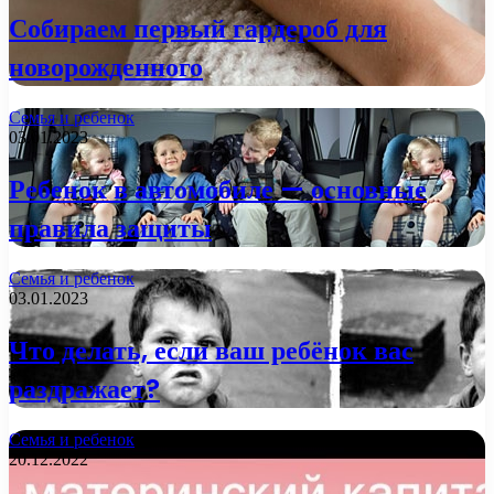
Собираем первый гардероб для
новорожденного
Семья и ребенок
03.01.2023
Ребенок в автомобиле — основные
правила защиты
Семья и ребенок
03.01.2023
Что делать, если ваш ребёнок вас
раздражает?
Семья и ребенок
20.12.2022