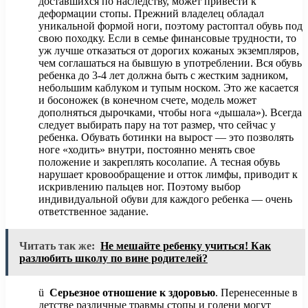
доставшихся по наследству, может привести к
деформации стопы. Прежний владелец обладал
уникальной формой ноги, поэтому растоптал обувь под
свою походку. Если в семье финансовые трудности, то
уж лучше отказаться от дорогих кожаных экземпляров,
чем соглашаться на бывшую в употреблении. Вся обувь
ребенка до 3-4 лет должна быть с жестким задником,
небольшим каблуком и тупым носком. Это же касается
и босоножек (в конечном счете, модель может
дополняться дырочками, чтобы нога «дышала»). Всегда
следует выбирать пару на тот размер, что сейчас у
ребенка. Обувать ботинки на вырост — это позволять
ноге «ходить» внутри, постоянно менять свое
положение и закреплять косолапие. А тесная обувь
нарушает кровообращение и отток лимфы, приводит к
искривлению пальцев ног. Поэтому выбор
индивидуальной обуви для каждого ребенка — очень
ответственное задание.
Читать так же:
Не мешайте ребенку учиться! Как
разлюбить школу по вине родителей?
ü
Серьезное отношение к здоровью
. Перенесенные в
детстве различные травмы стопы и голени могут