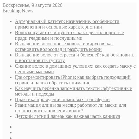
Воскресенье, 9 августа 2026
Breaking News
Артериальный катетер: назначение, особенности
применения и основные характеристики
Волосы путаются и пушатся: как сделать пористые
пряди гладкими и послушными
Выпадение волос после ковида и вирусов: как
остановить волосопад и разбудить корни
Выпадение волос от стресса и болезней: как остановить
и восстановить густоту
Сияние волос в домашних условиях: как создать маску с
ценными маслами
Где отремонтировать iPhone: как выбрать подходящий
сервис и на что обратить внимание
Как научить ребенка запоминать тексты: эффективные
методы и подходы
Практика проведения плановых трансфузий
Реанимация длины за месяц: работают ли маски для
полного восстановления волос?
Детский летний лагерь как важная часть каникул
Sidebar
Случайная
статья
Log