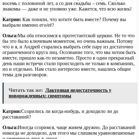
восемь с половиной лет, а со дня свадьбы – семь. Сколько
знакомы — даже и не упомню уже. Кажется, что всю жизнь!
Катрин:
Как поняли, что хотите быть вместе? Почему вы
выбрали именно его/её?
Ольга:
Мы оба относимся к протестантской церкви. Не то что
бы это было ключевым моментом, но очень важным. Потому
что и я, и Андрей старались выбрать себе пару из достаточно
ограниченного круга лиц. Осознание того, что мы хотим быть
вместе, пришло как-то незаметно. Просто в один прекрасный
день наши встречи стали происходить не только в компаниях,
но и отдельно. Нам стало интересно вместе, нашлись общие
темы для разговоров.
Читать так же:
Лактозная недостаточность у
новорожденных: симптомы
Катрин:
Ссорились ли когда-нибудь, и доходило ли до
расставаний?
Ольга:
Иногда ссоримся, чаще живем дружно. До расставаний
никогда не доходило, для этого мы слишком уравновешенные
и уверенные друг в друге.