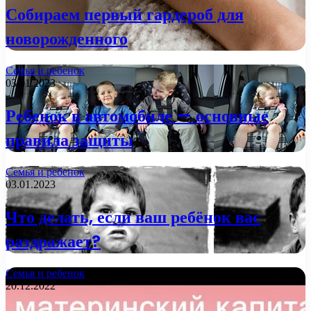
Собираем первый гардероб для
новорожденного
Семья и ребенок
03.01.2023
Ребенок в автомобиле — основные
правила защиты
Семья и ребенок
03.01.2023
Что делать, если ваш ребёнок вас
раздражает?
Семья и ребенок
20.12.2022