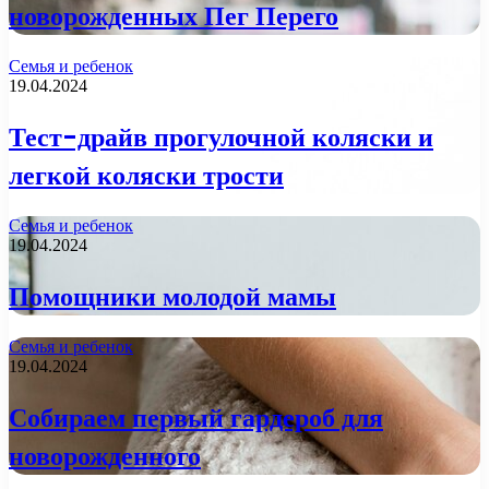
новорожденных Пег Перего
Семья и ребенок
19.04.2024
Тест-драйв прогулочной коляски и
легкой коляски трости
Семья и ребенок
19.04.2024
Помощники молодой мамы
Семья и ребенок
19.04.2024
Собираем первый гардероб для
новорожденного