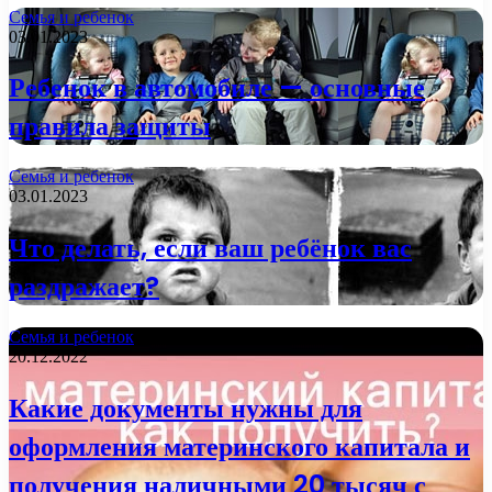
Семья и ребенок
03.01.2023
Ребенок в автомобиле — основные
правила защиты
Семья и ребенок
03.01.2023
Что делать, если ваш ребёнок вас
раздражает?
Семья и ребенок
20.12.2022
Какие документы нужны для
оформления материнского капитала и
получения наличными 20 тысяч с