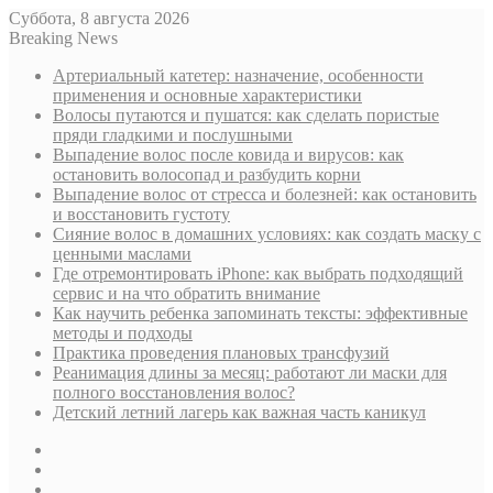
Суббота, 8 августа 2026
Breaking News
Артериальный катетер: назначение, особенности
применения и основные характеристики
Волосы путаются и пушатся: как сделать пористые
пряди гладкими и послушными
Выпадение волос после ковида и вирусов: как
остановить волосопад и разбудить корни
Выпадение волос от стресса и болезней: как остановить
и восстановить густоту
Сияние волос в домашних условиях: как создать маску с
ценными маслами
Где отремонтировать iPhone: как выбрать подходящий
сервис и на что обратить внимание
Как научить ребенка запоминать тексты: эффективные
методы и подходы
Практика проведения плановых трансфузий
Реанимация длины за месяц: работают ли маски для
полного восстановления волос?
Детский летний лагерь как важная часть каникул
Sidebar
Случайная
статья
Log