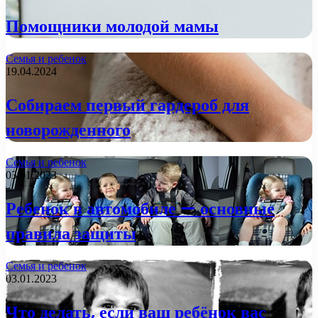
Помощники молодой мамы
Семья и ребенок
19.04.2024
Собираем первый гардероб для
новорожденного
Семья и ребенок
03.01.2023
Ребенок в автомобиле — основные
правила защиты
Семья и ребенок
03.01.2023
Что делать, если ваш ребёнок вас