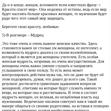
Да и в конце, концов, вспомните всем известную фразу: «
Красота спасет мир». Она недалека от истины, ведь если мир
будет населять больше красивых женщин, то мужчинам будет
ради чего этот самый мир защищать.
Берегите свою красоту, любимые.
5) В разговоре – Мудрец
Это тоже очень и очень важное женское качество. Здесь
становится важен не столько ум женщины, ее интеллект, а
возможность мудрого диалога со своим возлюбленным,
который и является для женщины учителем. Есть особая
женская мудрость, незримая, но очень могущественная. Для
женщины очень важно умение слушать и направлять
услышанное в свою пользу. То есть жена может
контролировать действия мужа так, что он даже не будет об
этом подозревать, думая, что дошел до всего сам. Такой
результат достигается грамотным задаванием вопросов
женщиной, ответами на которые будут служить именно те
вещи, на которые она и рассчитывала. В этом и состоит
мудрость женщин, их великая, но незыблемая власть над
мужчинами. Ведические писания советуют нам в такой же
манере общаться со своими родителями, на вставая в позицию
учителя, а смиренно задавая необходимые вопросы.