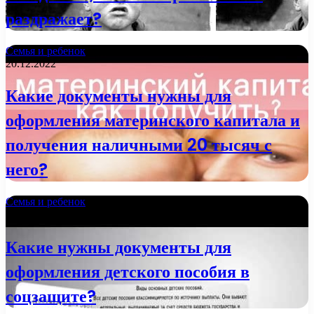
раздражает?
Семья и ребенок
20.12.2022
Какие документы нужны для
оформления материнского капитала и
получения наличными 20 тысяч с
него?
Семья и ребенок
21.11.2022
Какие нужны документы для
оформления детского пособия в
соцзащите?