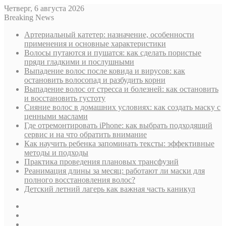
Четверг, 6 августа 2026
Breaking News
Артериальный катетер: назначение, особенности
применения и основные характеристики
Волосы путаются и пушатся: как сделать пористые
пряди гладкими и послушными
Выпадение волос после ковида и вирусов: как
остановить волосопад и разбудить корни
Выпадение волос от стресса и болезней: как остановить
и восстановить густоту
Сияние волос в домашних условиях: как создать маску с
ценными маслами
Где отремонтировать iPhone: как выбрать подходящий
сервис и на что обратить внимание
Как научить ребенка запоминать тексты: эффективные
методы и подходы
Практика проведения плановых трансфузий
Реанимация длины за месяц: работают ли маски для
полного восстановления волос?
Детский летний лагерь как важная часть каникул
Sidebar
Случайная
статья
Log