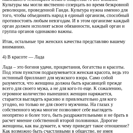
Культуры мы могли явственно созерцать во время безкровной
революции, проведенной Ганди. Культура нужна именно для
того, чтобы объединять народ в единый организм, способный
противостоять любым невзгодам. И в этом организме каждый
орган должен исполнят ьсвои обязанности, каждый орган и
группа органов одинаково важны.
Итак, остальные три женских качества представляю вашему
вниманию.
4) В красоте — Лада
Лада – это богиня удачи, процветания, богатства и красоты.
Под этим пунктом подразумевается женская красота, ведь это
истинный бриллиант для мужского взора. Само собой
разумеется, что женщина должна быть красавицей прежде
всего для своего мужа, а не для кого-то еще. К сожалению,
огромное количество нынешних женщин наряжается,
старается выглядеть красиво и привлекательно для кого
угодно, но только не для своего мужчины. На глазах у
собственного мужа многие позволяют себе выглядеть
неопрятно и более того, быть раздражительными и не брать в
расчет мнение собственной второй половинки. Дорогие
женщины, как вы думаете, к чему приведет такое отношение?
Как возможно быть счастливыми в обществе, не имея