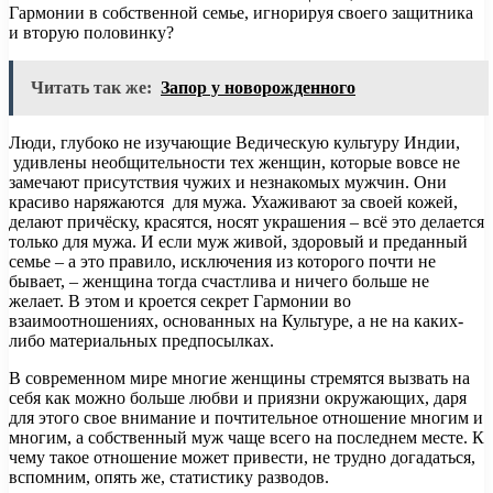
Гармонии в собственной семье, игнорируя своего защитника
и вторую половинку?
Читать так же:
Запор у новорожденного
Люди, глубоко не изучающие Ведическую культуру Индии,
удивлены необщительности тех женщин, которые вовсе не
замечают присутствия чужих и незнакомых мужчин. Они
красиво наряжаются для мужа. Ухаживают за своей кожей,
делают причёску, красятся, носят украшения – всё это делается
только для мужа. И если муж живой, здоровый и преданный
семье – а это правило, исключения из которого почти не
бывает, – женщина тогда счастлива и ничего больше не
желает. В этом и кроется секрет Гармонии во
взаимоотношениях, основанных на Культуре, а не на каких-
либо материальных предпосылках.
В современном мире многие женщины стремятся вызвать на
себя как можно больше любви и приязни окружающих, даря
для этого свое внимание и почтительное отношение многим и
многим, а собственный муж чаще всего на последнем месте. К
чему такое отношение может привести, не трудно догадаться,
вспомним, опять же, статистику разводов.