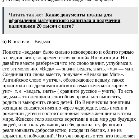
Читать так же:
Какие документы нужны для
оформления материнского капитала и получения
наличными 20 тысяч с него?
6) В постели – Ведьма
Понятие «ведьма» было сильно исковеркано и облито грязью
в средние века, во времена «священной» Инквизиции. Но
давайте вместе разберемся что это слово значит, углубимся в
его этимологию. «Ведь» — значит ведать, знать, «ма» — мать.
Соединяя эти слова вместе, получаем «Ведающая Мать».
Английское слово « уитчь», обозначающее ведьму, также
происходит от древнеанглийского семантического корня «
уит», т. е. «ведать, знать» ( сравните русское – учить). То есть
ведьма – это женщина ,способная правильно выносить,
родить и выкормить своих детей. По Ведическим понятиям
женщина спасается именно через чадородие, ведь именн в
рождении детей и состоит основная задача женщины в этом
мире. Женское тело является воротами в наш мир для будущих
людей, и она как уважающая себя, должна эту функцию
реализовывать добросовестно, исходя из благих, а не из
корыстных побуждений. Что уж говорить о тех, кто позволяет