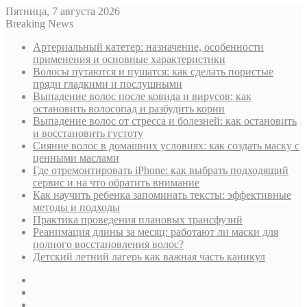
Пятница, 7 августа 2026
Breaking News
Артериальный катетер: назначение, особенности
применения и основные характеристики
Волосы путаются и пушатся: как сделать пористые
пряди гладкими и послушными
Выпадение волос после ковида и вирусов: как
остановить волосопад и разбудить корни
Выпадение волос от стресса и болезней: как остановить
и восстановить густоту
Сияние волос в домашних условиях: как создать маску с
ценными маслами
Где отремонтировать iPhone: как выбрать подходящий
сервис и на что обратить внимание
Как научить ребенка запоминать тексты: эффективные
методы и подходы
Практика проведения плановых трансфузий
Реанимация длины за месяц: работают ли маски для
полного восстановления волос?
Детский летний лагерь как важная часть каникул
Sidebar
Случайная
статья
Log