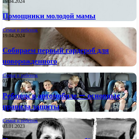
19.04.2024
Помощники молодой мамы
Семья и ребенок
19.04.2024
Собираем первый гардероб для
новорожденного
Семья и ребенок
03.01.2023
Ребенок в автомобиле — основные
правила защиты
Семья и ребенок
03.01.2023