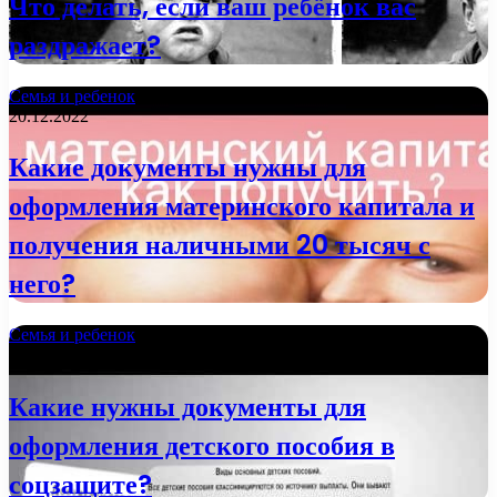
Что делать, если ваш ребёнок вас
раздражает?
Семья и ребенок
20.12.2022
Какие документы нужны для
оформления материнского капитала и
получения наличными 20 тысяч с
него?
Семья и ребенок
21.11.2022
Какие нужны документы для
оформления детского пособия в
соцзащите?