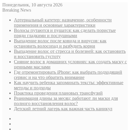
Понедельник, 10 августа 2026
Breaking News
Артериальный катетер: назначение, особенности
применения и основные характеристики
Волосы путаются и пушатся: как сделать пористые
пряди гладкими и послушными
Выпадение волос после ковида и вирусов: как
остановить волосопад и разбудить корни
Выпадение волос от стресса и болезней: как остановить
и восстановить густоту
Сияние волос в домашних условиях: как создать маску с
ценными маслами
Где отремонтировать iPhone: как выбрать подходящий
сервис и на что обратить внимание
Как научить ребенка запоминать тексты: эффективные
методы и подходы
Практика проведения плановых трансфузий
Реанимация длины за месяц: работают ли маски для
полного восстановления волос?
Детский летний лагерь как важная часть каникул
Sidebar
Случайная
статья
Log