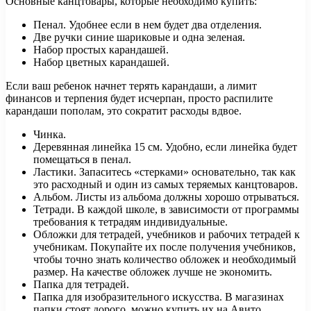
Основные канцтовары, которые необходимо купить:
Пенал. Удобнее если в нем будет два отделения.
Две ручки синие шариковые и одна зеленая.
Набор простых карандашей.
Набор цветных карандашей.
Если ваш ребенок начнет терять карандаши, а лимит
финансов и терпения будет исчерпан, просто распилите
карандаши пополам, это сократит расходы вдвое.
Чинка.
Деревянная линейка 15 см. Удобно, если линейка будет
помещаться в пенал.
Ластики. Запаситесь «стерками» основательно, так как
это расходный и один из самых теряемых канцтоваров.
Альбом. Листы из альбома должны хорошо отрываться.
Тетради. В каждой школе, в зависимости от программы
требования к тетрадям индивидуальные.
Обложки для тетрадей, учебников и рабочих тетрадей к
учебникам. Покупайте их после получения учебников,
чтобы точно знать количество обложек и необходимый
размер. На качестве обложек лучше не экономить.
Папка для тетрадей.
Папка для изобразительного искусства. В магазинах
папки стоят дорого, можно купить их на Авито.