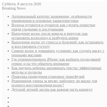
Суббота, 8 августа 2026
Breaking News
Артериальный катетер: назначение, особенности
применения и основные характеристики
Волосы путаются и пушатся: как сделать пористые
пряди гладкими и послушными
Выпадение волос после ковида и вирусов: как
остановить волосопад и разбудить корни
Выпадение волос от стресса и болезней: как остановить
и восстановить густоту
Сияние волос в домашних условиях: как создать маску с
ценными маслами
Где отремонтировать iPhone: как выбрать подходящий
сервис и на что обратить внимание
Как научить ребенка запоминать тексты: эффективные
методы и подходы
Практика проведения плановых трансфузий
Реанимация длины за месяц: работают ли маски для
полного восстановления волос?
Детский летний лагерь как важная часть каникул
Sidebar
Случайная
статья
Log