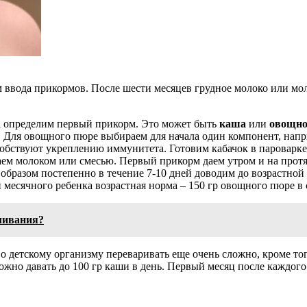
ем ввода прикормов. После шести месяцев грудное молоко или м
та определим первый прикорм. Это может быть
каша
или
овощно
 Для овощного пюре выбираем для начала один компонент, наприм
обствуют укреплению иммунитета. Готовим кабачок в пароварке
ем молоком или смесью. Первый прикорм даем утром и на протяж
образом постепенно в течение 7-10 дней доводим до возрастно
и месячного ребенка возрастная норма – 150 гр овощного пюре в 
мливания?
во детскому организму переваривать еще очень сложно, кроме т
 можно давать до 100 гр каши в день. Первый месяц после кажд