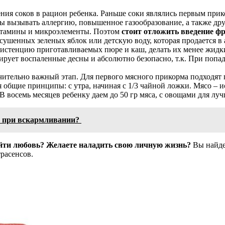
ения соков в рацион ребенка. Раньше соки являлись первым прик
ны вызывать аллергию, повышенное газообразование, а также д
витамины и микроэлементы. Поэтом
стоит отложить введение ф
ушенных зеленых яблок или детскую воду, которая продается в 
онсистенцию приготавливаемых пюре и каш, делать их менее жид
рует воспаленные десны и абсолютно безопасно, т.к. При попад
чительно важный этап. Для первого мясного прикорма подходят 
я общие принципы: с утра, начиная с 1/3 чайной ложки. Мясо –
 восемь месяцев ребенку даем до 50 гр мяса, с овощами для лу
а при вскармливании?
айти любовь? Желаете наладить свою личную жизнь?
Вы найдет
расенсов.