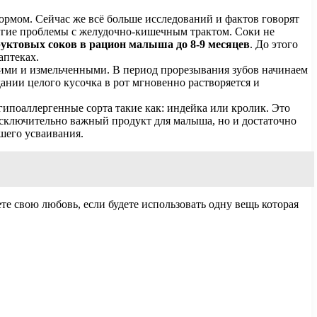
ормом. Сейчас же всё больше исследований и фактов говорят
ругие проблемы с желудочно-кишечным трактом. Соки не
руктовых соков в рацион малыша до 8-9 месяцев
. До этого
аптеках.
кими и измельченными. В период прорезывания зубов начинаем
ании целого кусочка в рот мгновенно растворяется и
гипоаллергенные сорта такие как: индейка или кролик. Это
 исключительно важный продукт для малыша, но и достаточно
чшего усваивания.
е свою любовь, если будете использовать одну вещь которая