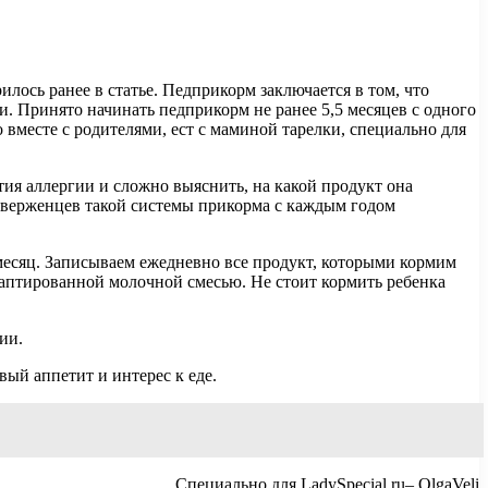
лось ранее в статье. Педприкорм заключается в том, что
и. Принято начинать педприкорм не ранее 5,5 месяцев с одного
о вместе с родителями, ест с маминой тарелки, специально для
тия аллергии и сложно выяснить, на какой продукт она
риверженцев такой системы прикорма с каждым годом
месяц. Записываем ежедневно все продукт, которыми кормим
аптированной молочной смесью. Не стоит кормить ребенка
ии.
ый аппетит и интерес к еде.
Специально для LadySpecial.ru– OlgaVeli