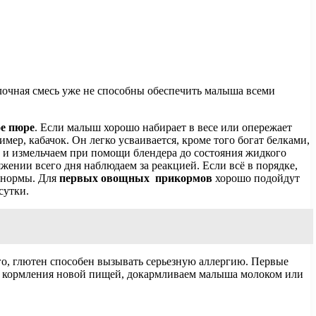
олочная смесь уже не способны обеспечить малыша всеми
е пюре
. Если малыш хорошо набирает в весе или опережает
ер, кабачок. Он легко усваивается, кроме того богат белками,
 и измельчаем при помощи блендера до состояния жидкого
ении всего дня наблюдаем за реакцией. Если всё в порядке,
й нормы. Для
первых овощных прикормов
хорошо подойдут
сутки.
ого, глютен способен вызывать серьезную аллергию. Первые
ого кормления новой пищей, докармливаем малыша молоком или