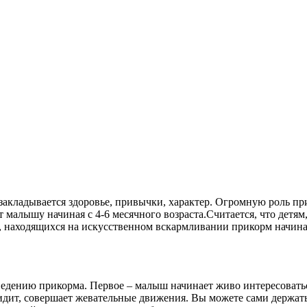
 закладывается здоровье, привычки, характер. Огромную роль п
т малышу начиная с 4-6 месячного
возраста.Считается, что детя
 находящихся на искусственном вскармливании прикорм начинают
введению прикорма. Первое – малыш начинает живо интересовать
идит, совершает жевательные движения. Вы можете сами держать 