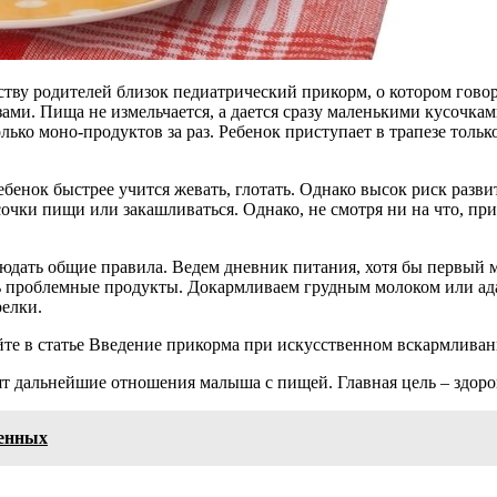
ву родителей близок педиатрический прикорм, о котором говори
ами. Пища не измельчается, а дается сразу маленькими кусочкам
лько моно-продуктов за раз. Ребенок приступает в трапезе тольк
бенок быстрее учится жевать, глотать. Однако высок риск разви
сочки пищи или закашливаться. Однако, не смотря ни на что, п
юдать общие правила. Ведем дневник питания, хотя бы первый 
ть проблемные продукты. Докармливаем грудным молоком или ад
релки.
те в статье Введение прикорма при искусственном вскармливан
ят дальнейшие отношения малыша с пищей. Главная цель – здоров
денных