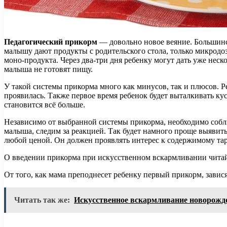
Педагогический прикорм
— довольно новое веяние. Большинст
малышу дают продукты с родительского стола, только микродоз
моно-продукта. Через два-три дня ребенку могут дать уже неско
малыша не готовят пищу.
У такой системы прикорма много как минусов, так и плюсов. Ре
проявилась. Также первое время ребенок будет выталкивать ку
становится всё больше.
Независимо от выбранной системы прикорма, необходимо собл
малыша, следим за реакцией. Так будет намного проще выяви
любой ценой. Он должен проявлять интерес к содержимому та
О введении прикорма при искусственном вскармливании читай
От того, как мама преподнесет ребенку первый прикорм, завис
Читать так же:
Искусственное вскармливание новорож