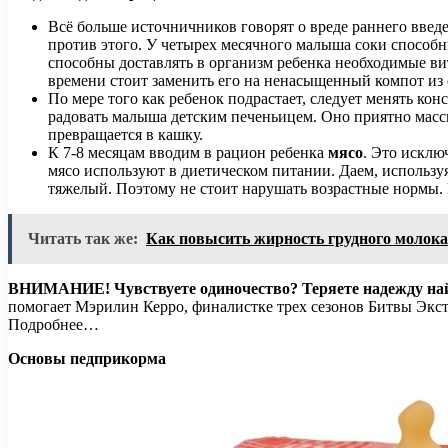
Всё больше источничников говорят о вреде раннего введ
против этого. У четырех месячного малыша соки способ
способны доставлять в организм ребенка необходимые 
времени стоит заменить его на ненасыщенный компот из с
По мере того как ребенок подрастает, следует менять к
радовать малыша детским печеньицем. Оно приятно масси
превращается в кашку.
К 7-8 месяцам вводим в рацион ребенка
мясо
. Это исклю
мясо используют в диетическом питании. Даем, использу
тяжелый. Поэтому не стоит нарушать возрастные нормы. В
Читать так же:
Как повысить жирность грудного молок
ВНИМАНИЕ!
Чувствуете одиночество? Теряете надежду н
помогает Мэрилин Керро, финалистке трех сезонов Битвы Экст
Подробнее…
Основы педприкорма