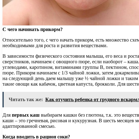
С чего начинать прикорм?
Относительно того, с чего начать прикорм, есть множество сх
необходимыми для роста и развития веществами.
В зависимости физического состояния малыша, его веса и рос
сверстников, начинаем с овощного пюре, если наоборот – каша.
углеводами, каротином, витаминами группы В, пектином, спос
пюре. Прикорм начинаем с 1/3 чайной ложки, затем докармлива
на следующий день даем малышу уже ½ чайной ложки и таким 
такие овощи как кабачок, цветная капуста, брокколи. Для шест
Читать так же:
Как отучить ребенка от грудного вскар
Для
первых каш
выбираем кашки без глютена, т.к. это вещест
каши – это гречневая, рисовая и кукурузная. В шесть месяцев
адаптированной смесью.
Когда вводить в рацион соки?