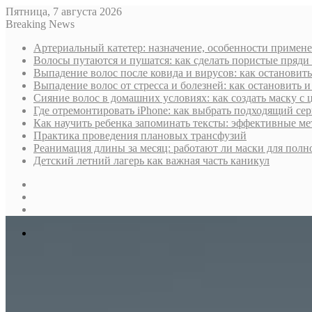
Пятница, 7 августа 2026
Breaking News
Артериальный катетер: назначение, особенности примен
Волосы путаются и пушатся: как сделать пористые пряд
Выпадение волос после ковида и вирусов: как остановить
Выпадение волос от стресса и болезней: как остановить и
Сияние волос в домашних условиях: как создать маску с
Где отремонтировать iPhone: как выбрать подходящий сер
Как научить ребенка запоминать тексты: эффективные м
Практика проведения плановых трансфузий
Реанимация длины за месяц: работают ли маски для полн
Детский летний лагерь как важная часть каникул
Sidebar
Случайная
статья
Log
In
Меню