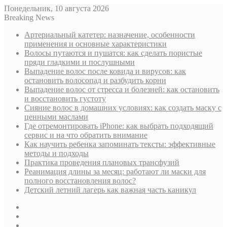
Понедельник, 10 августа 2026
Breaking News
Артериальный катетер: назначение, особенности
применения и основные характеристики
Волосы путаются и пушатся: как сделать пористые
пряди гладкими и послушными
Выпадение волос после ковида и вирусов: как
остановить волосопад и разбудить корни
Выпадение волос от стресса и болезней: как остановить
и восстановить густоту
Сияние волос в домашних условиях: как создать маску с
ценными маслами
Где отремонтировать iPhone: как выбрать подходящий
сервис и на что обратить внимание
Как научить ребенка запоминать тексты: эффективные
методы и подходы
Практика проведения плановых трансфузий
Реанимация длины за месяц: работают ли маски для
полного восстановления волос?
Детский летний лагерь как важная часть каникул
Sidebar
Случайная
статья
Log