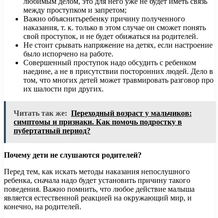
любимым делом, это для него уже не будет иметь связь
между проступком и запретом;
Важно объяснитьребенку причину полученного
наказания, т. к. только в этом случае он сможет понять
свой проступок, и не будет обижаться на родителей.
Не стоит срывать напряжение на детях, если настроение
было испорчено на работе.
Совершенный проступок надо обсудить с ребенком
наедине, а не в присутствии посторонних людей. Дело в
том, что многих детей может травмировать разговор про
их шалости при других.
Читать так же:
Переходный возраст у мальчиков:
симптомы и признаки. Как помочь подростку в
пубертатный период?
Почему дети не слушаются родителей?
Перед тем, как искать методы наказания непослушного
ребенка, сначала надо будет установить причину такого
поведения. Важно помнить, что любое действие малыша
является естественной реакцией на окружающий мир, и
конечно, на родителей.