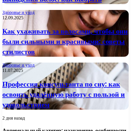
Здоровье и уход
12.09.2025
Как ухаживать за волосами, чтобы они
были сильными и красивыми: советы
стилистов
Здоровье и уход
11.07.2025
Профессия консультанта по сну: как
освоить удалённую работу с пользой и
удовольствием
2 дня назад
Артериальный катетер: назначение, особенности