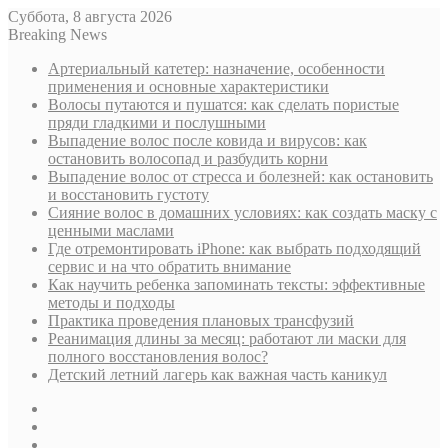
Суббота, 8 августа 2026
Breaking News
Артериальный катетер: назначение, особенности
применения и основные характеристики
Волосы путаются и пушатся: как сделать пористые
пряди гладкими и послушными
Выпадение волос после ковида и вирусов: как
остановить волосопад и разбудить корни
Выпадение волос от стресса и болезней: как остановить
и восстановить густоту
Сияние волос в домашних условиях: как создать маску с
ценными маслами
Где отремонтировать iPhone: как выбрать подходящий
сервис и на что обратить внимание
Как научить ребенка запоминать тексты: эффективные
методы и подходы
Практика проведения плановых трансфузий
Реанимация длины за месяц: работают ли маски для
полного восстановления волос?
Детский летний лагерь как важная часть каникул
Sidebar
Случайная
статья
Log