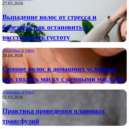
27.05.2026
Выпадение волос от стресса и
болезней: как остановить и
восстановить густоту
Здоровье и уход
26.04.2026
Сияние волос в домашних условиях:
как создать маску с ценными маслами
Здоровье и уход
02.03.2026
Практика проведения плановых
трансфузий