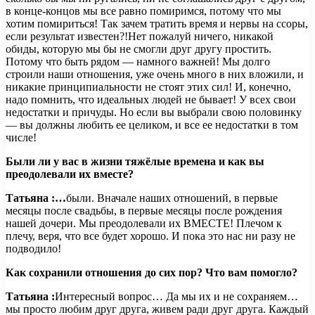
в конце-концов мы все равно помиримся, потому что мы
хотим помириться! Так зачем тратить время и нервы на ссоры,
если результат известен?!Нет пожалуй ничего, никакой
обиды, которую мы бы не смогли друг другу простить.
Потому что быть рядом — намного важней! Мы долго
строили наши отношения, уже очень много в них вложили, и
никакие принципиальности не стоят этих сил! И, конечно,
надо помнить, что идеальных людей не бывает! У всех свои
недостатки и причуды. Но если вы выбрали свою половинку
— вы должны любить ее целиком, и все ее недостатки в том
числе!
Были ли у вас в жизни тяжёлые времена и как вы
преодолевали их вместе?
Татьяна :…
были. Вначале наших отношений, в первые
месяцы после свадьбы, в первые месяцы после рождения
нашей дочери. Мы преодолевали их ВМЕСТЕ! Плечом к
плечу, веря, что все будет хорошо. И пока это нас ни разу не
подводило!
Как сохранили отношения до сих пор? Что вам помогло?
Татьяна :
Интересный вопрос… Да мы их и не сохраняем…
мы просто любим друг друга, живем ради друг друга. Каждый