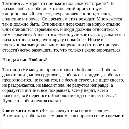
Татьяна :
Смотря что понимать под словом "страсть". В
начале любых любовных отношений присутствует
эмоциональный всплеск, неуравновешенность, трепет,
волнение и прочее. Со временем это проходит. Мне кажется
так и должно быть. Отношения переходят на новую стадию.
Они становятся серьезными, и люди должны относиться к
ним серьезней. А для этого нужно успокоиться, отдышаться и
начать относиться друг к другу спокойнее. Иначе в
постоянном эмоциональном напряжении (которое присуще
страсти) легко разрушить то, что только начало зарождаться.
Что для вас Любовь?
Татьяна :
Не могу не процитировать Библию:"…Любовь
долготерпит, милосердствует, любовь не завидует, любовь не
превозносится, не гордится, не бесчинствует, не ищет своего,
не раздражается, не мыслит зла, не радуется неправде, а
сорадуется истине; всё покрывает, всему верит, всего
надеется, всё переносит. Любовь никогда не перестаёт…".
Лучше о любви нельзя сказать!
Совет читателям :
Всегда следуйте за своим сердцем.
Возможно, любовь совсем рядом, а вы просто ее не замечаете.