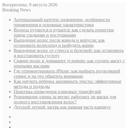
Воскресенье, 9 августа 2026
Breaking News
Артериальный катетер: назначение, особенности
применения и основные характеристики
Волосы путаются и пушатся: как сделать пористые
пряди гладкими и послушными
Выпадение волос после ковида и вирусов: как
остановить волосопад и разбудить корни
Выпадение волос от стресса и болезней: как остановить
и восстановить густоту
Сияние волос в домашних условиях: как создать маску с
ценными маслами
Где отремонтировать iPhone: как выбрать подходящий
сервис и на что обратить внимание
Как научить ребенка запоминать тексты: эффективные
методы и подходы
Практика проведения плановых трансфузий
Реанимация длины за месяц: работают ли маски для
полного восстановления волос?
Детский летний лагерь как важная часть каникул
Sidebar
Случайная
статья
Log