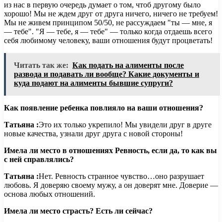
из нас в первую очередь думает о том, чтоб другому было
хорошо! Мы не ждем друг от друга ничего, ничего не требуем!
Мы не живем принципом 50/50, не рассуждаем "ты — мне, я
— тебе". "Я — тебе, я — тебе" — только когда отдаешь всего
себя любимому человеку, ваши отношения будут процветать!
Читать так же:
Как подать на алименты после
развода и подавать ли вообще? Какие документы и
куда подают на алименты бывшие супруги?
Как появление ребенка повлияло на ваши отношения?
Татьяна :
Это их только укрепило! Мы увидели друг в друге
новые качества, узнали друг друга с новой стороны!
Имела ли место в отношениях Ревность, если да, то как вы
с ней справлялись?
Татьяна :
Нет. Ревность странное чувство…оно разрушает
любовь. Я доверяю своему мужу, а он доверят мне. Доверие —
основа любых отношений.
Имела ли место страсть? Есть ли сейчас?