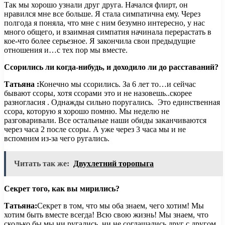
Так мы хорошо узнали друг друга. Начался флирт, он
нравился мне все больше. Я стала симпатична ему. Через
полгода я поняла, что мне с ним безумно интересно, у нас
много общего, и взаимная симпатия начинала перерастать в
кое-что более серьезное. Я закончила свои предыдущие
отношения и…с тех пор мы вместе.
Ссорились ли когда-нибудь, и доходило ли до расставаний?
Татьяна :
Конечно мы ссорились. За 6 лет то…и сейчас
бывают ссоры, хотя ссорами это и не назовешь..скорее
разногласия . Однажды сильно поругались. Это единственная
ссора, которую я хорошо помню. Мы неделю не
разговаривали. Все остальные наши обиды заканчиваются
через часа 2 после ссоры. А уже через 3 часа мы и не
вспомним из-за чего ругались.
Читать так же:
Двухлетний торопыга
Секрет того, как вы мирились?
Татьяна:
Секрет в том, что мы оба знаем, чего хотим! Мы
хотим быть вместе всегда! Всю свою жизнь! Мы знаем, что
сколько бы мы ни ругались, ни не соглашались друг с другом,