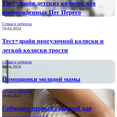
Тест-драйв детских колясок для
новорожденных Пег Перего
Семья и ребенок
19.04.2024
Тест-драйв прогулочной коляски и
легкой коляски трости
Семья и ребенок
19.04.2024
Помощники молодой мамы
Семья и ребенок
19.04.2024
Собираем первый гардероб для