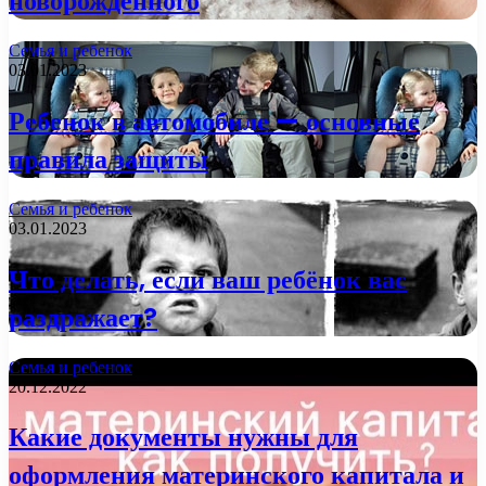
новорожденного
Семья и ребенок
03.01.2023
Ребенок в автомобиле — основные
правила защиты
Семья и ребенок
03.01.2023
Что делать, если ваш ребёнок вас
раздражает?
Семья и ребенок
20.12.2022
Какие документы нужны для
оформления материнского капитала и