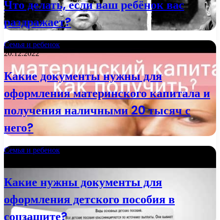
Что делать, если ваш ребёнок вас
раздражает?
Семья и ребенок
20.12.2022
Какие документы нужны для
оформления материнского капитала и
получения наличными 20 тысяч с
него?
Семья и ребенок
21.11.2022
Какие нужны документы для
оформления детского пособия в
соцзащите?