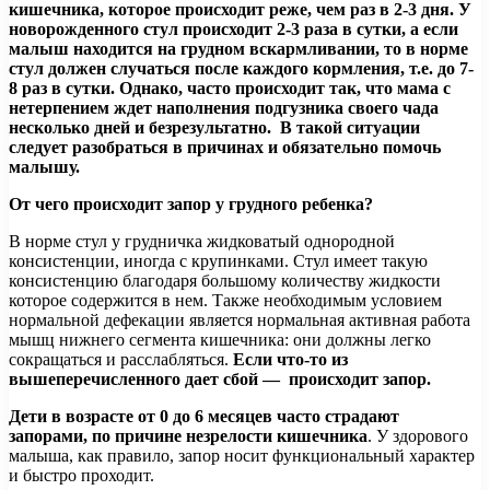
кишечника, которое происходит реже, чем раз в 2-3 дня. У
новорожденного стул происходит 2-3 раза в сутки, а если
малыш находится на грудном вскармливании, то в норме
стул должен случаться после каждого кормления, т.е. до 7-
8 раз в
сутки. Однако, часто происходит так, что мама с
нетерпением ждет наполнения подгузника своего чада
несколько дней и безрезультатно. В такой ситуации
следует разобраться в причинах и обязательно помочь
малышу.
От чего происходит запор у грудного ребенка?
В норме стул у грудничка жидковатый однородной
консистенции, иногда с крупинками. Стул имеет такую
консистенцию благодаря большому количеству жидкости
которое содержится в нем. Также необходимым условием
нормальной дефекации является нормальная активная работа
мышц нижнего сегмента кишечника: они должны легко
сокращаться и расслабляться.
Если что-то из
вышеперечисленного дает сбой — происходит запор.
Дети в возрасте от 0 до 6 месяцев часто страдают
запорами, по причине незрелости кишечника
. У здорового
малыша, как правило, запор носит функциональный характер
и быстро проходит.