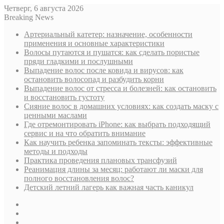
Четверг, 6 августа 2026
Breaking News
Артериальный катетер: назначение, особенности
применения и основные характеристики
Волосы путаются и пушатся: как сделать пористые
пряди гладкими и послушными
Выпадение волос после ковида и вирусов: как
остановить волосопад и разбудить корни
Выпадение волос от стресса и болезней: как остановить
и восстановить густоту
Сияние волос в домашних условиях: как создать маску с
ценными маслами
Где отремонтировать iPhone: как выбрать подходящий
сервис и на что обратить внимание
Как научить ребенка запоминать тексты: эффективные
методы и подходы
Практика проведения плановых трансфузий
Реанимация длины за месяц: работают ли маски для
полного восстановления волос?
Детский летний лагерь как важная часть каникул
Sidebar
Случайная
статья
Log