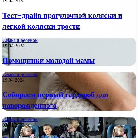
19.04.2024
Тест-драйв прогулочной коляски и
легкой коляски трости
Семья и ребенок
19.04.2024
Помощники молодой мамы
Семья и ребенок
19.04.2024
Собираем первый гардероб для
новорожденного
Семья и ребенок
03.01.2023