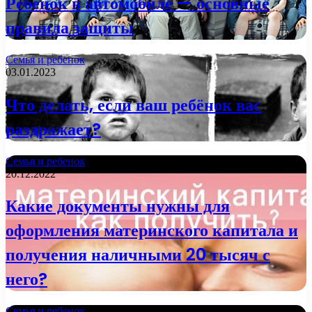
Ребенок в автомобиле — основные
правила защиты
Семья и ребенок
03.01.2023
Что делать, если ваш ребёнок вас
раздражает?
Семья и ребенок
20.12.2022
Какие документы нужны для
оформления материнского капитала и
получения наличными 20 тысяч с
него?
Семья и ребенок