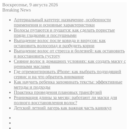
Воскресенье, 9 августа 2026
Breaking News
Артериальный катетер: назначение, особенности
применения и основные характеристики
Волосы путаются и пушатся: как сделать пористые
пряди гладкими и послушными
Выпадение волос после ковида и вирусов: как
остановить волосопад и разбудить корни
Выпадение волос от стресса и болезней: как остановить
и восстановить густоту
Сияние волос в домашних условиях: как создать маску с
ценными маслами
Где отремонтировать iPhone: как выбрать подходящий
сервис и на что обратить внимание
Как научить ребенка запоминать тексты: эффективные
методы и подходы
Практика проведения плановых трансфузий
Реанимация длины за месяц: работают ли маски для
полного восстановления волос?
Детский летний лагерь как важная часть каникул
Sidebar
Случайная
статья
Log