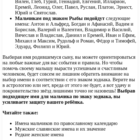
Вилен, Глеб, Гурий, Геннадий, Евгений, Илларион,
Еремей, Леонид, Олег, Павел, Руслан, Платон, Эрнест,
Юрий и Святослав.
Мальчикам под знаком Рыбы подойдут
следующие
имена: Антон и Альфред, Богдан и Афанасий, Вадим и
Борислав, Валерий и Валентин, Владимир и Василий,
Вячеслав и Владислав, Даниил и Еремей, Иван и Ефим,
Михаил и Максим, Рудольф и Роман, Фёдор и Тимофей,
Эдуард, Филипп и Юрий.
Выбирая имя родившемуся сыну, вы можете ориентироваться
на любые важные для вас события и правила. Но чтобы
помочь своему малышу вырасти успешным и счастливым
человеком, будет совсем не лишним обратить внимание на
выбор имени в соответствии с его знаком зодиака. Верите вы
в астрологию или нет, вреда от этого не будет, а вот удачу и
покровительство звёзд лишними точно не назовешь!
Выбрав
подходящее имя для мальчика по знаку зодиака, вы
усиливаете защиту вашего ребёнка.
Читайте также:
Имена мальчиков по православному календарю
Мужские славянские имена и их значение
Редкие женские имена