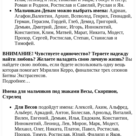
Роман и Родион, Ростислав и Савелий, Руслан и Ян.
Мальчикам-Девам
можно выбрать имена:
Адриан,
Агафон,Валентин, Архип, Всеволод, Генрих, Геннадий,
Герман, Герасим, Гордей, Глеб, Демид, Григорий,
Демьян, Дмитрий, Денис, Игорь, Иннокентий,
Константин, Клим, Матвей, Марат, Никита, Модест,
Прохор, Сергей, Ростислав, Степан, Станислав и
Тимофей.
ВНИМАНИЕ!
Чувствуете одиночество? Теряете надежду
найти любовь? Желаете наладить свою личную жизнь?
Вы
найдете свою любовь, если будете использовать одну вещь
которая помогает Мэрилин Керро, финалистке трех сезонов
Битвы Экстрасенсов.
Подробнее…
Имена для мальчиков под знаками Весы, Скорпион,
Стрелец
Для В
есов
подойдут имена: Алексей, Аким, Альфред,
Альберт, Аркадий, Антон, Болеслав, Арнольд, Виталий,
Вилен, Евгений, Демьян, Илья, Евдоким, Константин,
Иннокентий, Леонид, Лев, Мирон, Марк, Модест,
Михаил, Олег, Никита, Платон, Павел, Ростислав,
Прохор, Тимур, Ростислав, Юлий, Филипп и Яков.