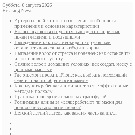
Суббота, 8 августа 2026
Breaking News
Артериальный катетер: назначение, особенности
применения и основные характеристики
Волосы путаются и пушатся: как сделать пористые
пряди гладкими и послушными
Выпадение волос после ковида и вирусов: как
остановить волосопад и разбудить корни
Выпадение волос от стресса и болезней: как остановить
и восстановить густоту
Сияние волос в домашних условиях: как создать маску с
ценными маслами
Где отремонтировать iPhone: как выбрать подходящий
сервис и на что обратить внимание
Как научить ребенка запоминать тексты: эффективные
методы и подходы
Практика проведения плановых трансфузий
Реанимация длины за месяц: работают ли маски для
полного восстановления волос?
Детский летний лагерь как важная часть каникул
Sidebar
Случайная
статья
Log