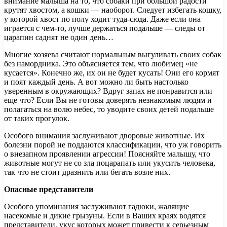
внимание малыша на то, что собаки при большой радости
крутят хвостом, а кошки — наоборот. Следует избегать кошку,
у которой хвост по полу ходит туда-сюда. Даже если она
играется с чем-то, лучше держаться подальше — следы от
царапин саднят не один день…
Многие хозяева считают нормальным выгуливать своих собак
без намордника. Это объясняется тем, что любимец «не
кусается». Конечно же, их он не будет кусать! Они его кормят
и поят каждый день. А вот можно ли быть настолько
уверенным в окружающих? Вдруг запах не понравится или
еще что? Если Вы не готовы доверять незнакомым людям и
полагаться на волю небес, то уводите своих детей подальше
от таких прогулок.
Особого внимания заслуживают дворовые животные. Их
болезни порой не поддаются классификации, что уж говорить
о внезапном проявлении агрессии! Поясняйте малышу, что
животные могут не со зла поцарапать или укусить человека,
так что не стоит дразнить или бегать возле них.
Опасные представители
Особого упоминания заслуживают гадюки, жалящие
насекомые и дикие грызуны. Если в Ваших краях водятся
представители, укус которых может привести к серьезным