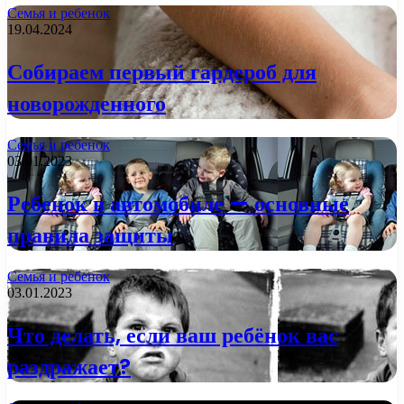
Семья и ребенок
19.04.2024
Собираем первый гардероб для
новорожденного
Семья и ребенок
03.01.2023
Ребенок в автомобиле — основные
правила защиты
Семья и ребенок
03.01.2023
Что делать, если ваш ребёнок вас
раздражает?