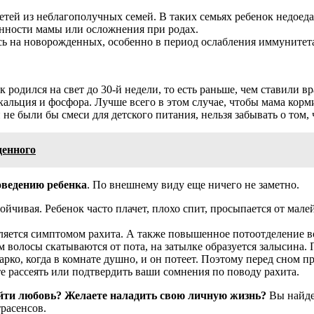
тей из неблагополучных семей. В таких семьях ребенок недоедает
нности мамы или осложнения при родах.
ось на новорожденных, особенно в период ослабления иммунитет
 родился на свет до 30-й недели, то есть раньше, чем ставили в
кальция и фосфора. Лучше всего в этом случае, чтобы мама кор
е были бы смеси для детского питания, нельзя забывать о том, 
денного
оведению ребенка
. По внешнему виду еще ничего не заметно.
ойчивая. Ребенок часто плачет, плохо спит, просыпается от мал
ляется симптомом рахита. А также повышенное потоотделение во
 волосы скатываются от пота, на затылке образуется залысина.
арко, когда в комнате душно, и он потеет. Поэтому перед сном п
е рассеять или подтвердить ваши сомнения по поводу рахита.
айти любовь? Желаете наладить свою личную жизнь?
Вы найдет
расенсов.