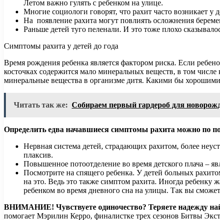
Летом важно гулять с ребенком на улице.
Многие социологи говорят, что рахит часто возникает у де
На появление рахита могут повлиять осложнения береме
Раньше детей туго пеленали. И это тоже плохо сказывал
Симптомы рахита у детей до года
Время рождения ребенка является фактором риска. Если ребенок
косточках содержится мало минеральных веществ, в том числе 
минеральные вещества в организме дитя. Какими бы хорошими н
Читать так же:
Собираем первый гардероб для новорож
Определить едва начавшиеся симптомы рахита можно по п
Нервная система детей, страдающих рахитом, более неуст
плаксив.
Повышенное потоотделение во время детского плача – яв
Посмотрите на спящего ребенка. У детей больных рахитом
на это. Ведь это также симптом рахита. Иногда ребенку ж
ребенком во время дневного сна на улицы. Так вы сможет
ВНИМАНИЕ!
Чувствуете одиночество? Теряете надежду н
помогает Мэрилин Керро, финалистке трех сезонов Битвы Экст