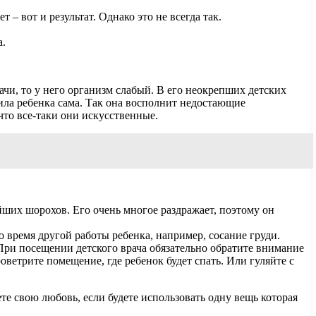
 – вот и результат. Однако это не всегда так.
а.
рачи, то у него организм слабый. В его неокрепших детских
мила ребенка сама. Так она восполнит недостающие
что все-таки они искусственные.
ейших шорохов. Его очень многое раздражает, поэтому он
 время другой работы ребенка, например, сосание груди.
 При посещении детского врача обязательно обратите внимание
роветрите помещение, где ребенок будет спать. Или гуляйте с
е свою любовь, если будете использовать одну вещь которая