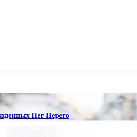
ожденных Пег Перего