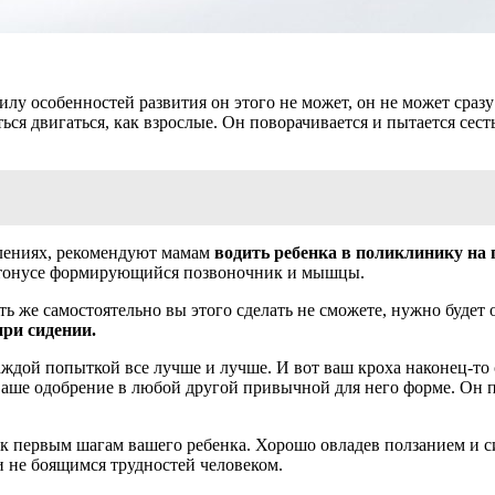
илу особенностей развития он этого не может, он не может сразу 
я двигаться, как взрослые. Он поворачивается и пытается сесть,
млениях, рекомендуют мамам
водить ребенка в поликлинику на
в тонусе формирующийся позвоночник и мышцы.
ть же самостоятельно вы этого сделать не сможете, нужно будет
ри сидении.
ждой попыткой все лучше и лучше. И вот ваш кроха наконец-то 
ше одобрение в любой другой привычной для него форме. Он попр
 к первым шагам вашего ребенка. Хорошо овладев ползанием и си
и не боящимся трудностей человеком.