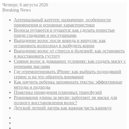
Четверг, 6 августа 2026
Breaking News
Артериальный катетер: назначение, особенности
применения и основные характеристики
Волосы путаются и пушатся: как сделать пористые
пряди гладкими и послушными
Выпадение волос после ковида и вирусов: как
остановить волосопад и разбудить корни
Выпадение волос от стресса и болезней: как остановить
и восстановить густоту
Сияние волос в домашних условиях: как создать маску с
ценными маслами
Где отремонтировать iPhone: как выбрать подходящий
сервис и на что обратить внимание
Как научить ребенка запоминать тексты: эффективные
методы и подходы
Практика проведения плановых трансфузий
Реанимация длины за месяц: работают ли маски для
полного восстановления волос?
Детский летний лагерь как важная часть каникул
Sidebar
Случайная
статья
Log