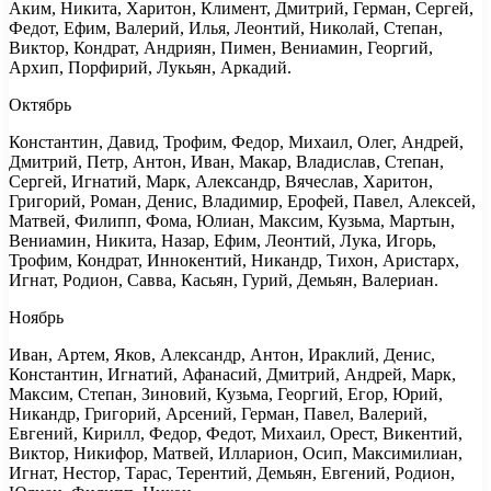
Аким, Никита, Харитон, Климент, Дмитрий, Герман, Сергей,
Федот, Ефим, Валерий, Илья, Леонтий, Николай, Степан,
Виктор, Кондрат, Андриян, Пимен, Вениамин, Георгий,
Архип, Порфирий, Лукьян, Аркадий.
Октябрь
Константин, Давид, Трофим, Федор, Михаил, Олег, Андрей,
Дмитрий, Петр, Антон, Иван, Макар, Владислав, Степан,
Сергей, Игнатий, Марк, Александр, Вячеслав, Харитон,
Григорий, Роман, Денис, Владимир, Ерофей, Павел, Алексей,
Матвей, Филипп, Фома, Юлиан, Максим, Кузьма, Мартын,
Вениамин, Никита, Назар, Ефим, Леонтий, Лука, Игорь,
Трофим, Кондрат, Иннокентий, Никандр, Тихон, Аристарх,
Игнат, Родион, Савва, Касьян, Гурий, Демьян, Валериан.
Ноябрь
Иван, Артем, Яков, Александр, Антон, Ираклий, Денис,
Константин, Игнатий, Афанасий, Дмитрий, Андрей, Марк,
Максим, Степан, Зиновий, Кузьма, Георгий, Егор, Юрий,
Никандр, Григорий, Арсений, Герман, Павел, Валерий,
Евгений, Кирилл, Федор, Федот, Михаил, Орест, Викентий,
Виктор, Никифор, Матвей, Илларион, Осип, Максимилиан,
Игнат, Нестор, Тарас, Терентий, Демьян, Евгений, Родион,