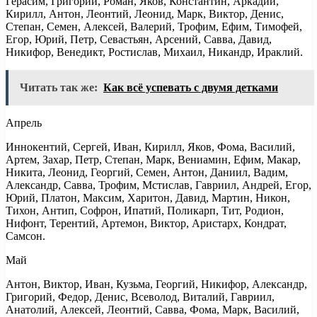
Герасим, Григорий, Роман, Яков, Константин, Аркадий,
Кирилл, Антон, Леонтий, Леонид, Марк, Виктор, Денис,
Степан, Семен, Алексей, Валерий, Трофим, Ефим, Тимофей,
Егор, Юрий, Петр, Севастьян, Арсений, Савва, Давид,
Никифор, Венедикт, Ростислав, Михаил, Никандр, Ираклий.
Читать так же:
Как всё успевать с двумя детками
Апрель
Иннокентий, Сергей, Иван, Кирилл, Яков, Фома, Василий,
Артем, Захар, Петр, Степан, Марк, Вениамин, Ефим, Макар,
Никита, Леонид, Георгий, Семен, Антон, Даниил, Вадим,
Александр, Савва, Трофим, Мстислав, Гавриил, Андрей, Егор,
Юрий, Платон, Максим, Харитон, Давид, Мартин, Никон,
Тихон, Антип, Софрон, Ипатий, Поликарп, Тит, Родион,
Нифонт, Терентий, Артемон, Виктор, Аристарх, Кондрат,
Самсон.
Май
Антон, Виктор, Иван, Кузьма, Георгий, Никифор, Александр,
Григорий, Федор, Денис, Всеволод, Виталий, Гавриил,
Анатолий, Алексей, Леонтий, Савва, Фома, Марк, Василий,