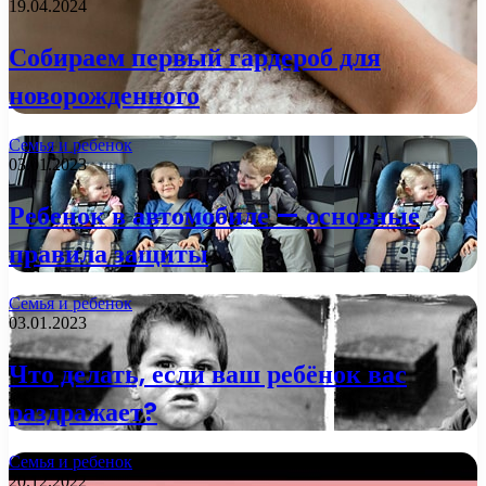
19.04.2024
Собираем первый гардероб для
новорожденного
Семья и ребенок
03.01.2023
Ребенок в автомобиле — основные
правила защиты
Семья и ребенок
03.01.2023
Что делать, если ваш ребёнок вас
раздражает?
Семья и ребенок
20.12.2022