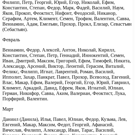
Филипп, Петр, Георгий, Юрий, Егор, Николай, Ефим,
Константин, Степан, Федор, Марк, Фадей, Василий, Наум,
Яков, Прокоп, Феоктист, Нифонт, Феодосий, Никанор,
Серафим, Артем, Климент, Семен, Трофим, Валентин, Савва,
Вениамин, Адам, Емелъян, Прохор, Прокл, Елизар, Севастъян
(Себастьян).
Февраль
Вениамин, Федор, Алексей, Антон, Николай, Кирилл,
Константин, Степан, Петр, Геннадий, Иннокентий, Семен,
Иван, Дмитрий, Максим, Григорий, Ефим, Тимофей, Никита,
Александр, Арсений, Виктор, Леонтий, Герасим, Виталий,
Феликс, Филипп, Игнат, Лаврентий, Роман, Василий,
Ипполит, Захар, Панкрат, Павел, Прохор, Всеволод, Евгений,
Влас, Макар, Ефим, Валерий, Георгий, Егор, Юрий, Гавриил,
Климент, Аркадий, Давид, Ефрем, Яков, Игнатий, Юлиан,
Герман, Никифор, Савва, Аким, Валериан, Феоктист, Лука,
Порфирий, Валентин.
Март
Даниил (Данила), Илья, Павел, Юлиан, Федор, Кузьма, Лев,
Евгений, Макар, Максим, Федот, Георгий, Афанасий,
Вячеслав, Филипп, Александр, Иван, Тарас, Василий,