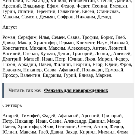
Анатолий, Александр, Кирилл, Иннокентий, Степан, Даниил,
Арсений, Владимир, Ефим, Федор, Федот, Леонид, Емельян,
Гурий, Ипатий, Терентий, Галактион, Евсей, Станислав,
Максим, Самсон, Демьян, Софрон, Никодим, Демид.
Август
Роман, Серафим, Илья, Семен, Савва, Трофим, Борис, Глеб,
Давид, Макар, Христофор, Герман, Климент, Наум, Николай,
Константин, Михаил, Максим, Александр, Антон, Леонтий,
Василий, Степан, Кузьма, Денис, Григорий, Леонид, Алексей,
Дмитрий, Матвей, Иван, Петр, Юлиан, Яков, Мирон, Федор,
Тихон, Аркадий, Павел, Филипп, Георгий, Егор, Юрий, Фрол,
Евдоким, Никанор, Савва, Афанасий, Поликарп, Ермолай,
Прохор, Валентин, Евдоким, Гурий, Елизар, Маркел.
Читать так же:
Фенхель для новорожденных
Сентябрь
Андрей, Тимофей, Фадей, Афанасий, Арсений, Григорий,
Петр, Никандр, Иван, Савва, Александр, Даниил, Макар,
Павел, Христофор, Яков, Геннадий, Семен, Антон, Федор,
Юлиан, Максим, Глеб, Давид, Захар, Кирилл, Михаил, Фома,