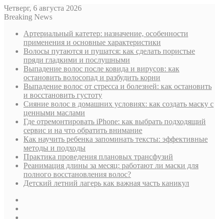
Четверг, 6 августа 2026
Breaking News
Артериальный катетер: назначение, особенности
применения и основные характеристики
Волосы путаются и пушатся: как сделать пористые
пряди гладкими и послушными
Выпадение волос после ковида и вирусов: как
остановить волосопад и разбудить корни
Выпадение волос от стресса и болезней: как остановить
и восстановить густоту
Сияние волос в домашних условиях: как создать маску с
ценными маслами
Где отремонтировать iPhone: как выбрать подходящий
сервис и на что обратить внимание
Как научить ребенка запоминать тексты: эффективные
методы и подходы
Практика проведения плановых трансфузий
Реанимация длины за месяц: работают ли маски для
полного восстановления волос?
Детский летний лагерь как важная часть каникул
Sidebar
Случайная
статья
Log