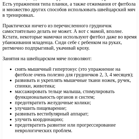
Есть упражнения типа планки, а также отжимания от фитбола
и множество других способов использовать швейцарский мяч
в тренировках.
Практически ничего из перечисленного грудничок
самостоятельно делать не может. А вот с мамой, вполне.
Кстати, некоторые мамочки используют фитбол даже во время
убаюкивания младенца. Сиди себе с ребенком на руках,
ритмично подпрыгивай, укачивай кроху.
Занятия на швейцарском мяче позволяют:
снять мышечный гипертонус (это упражнение на
фитболе очень полезно для грудничков 2, 3, 4 месяцев);
развивать и укреплять мышечные ткани ножек, ручек,
спинки, животика;
массажировать тельце малыша, стимулировать
функциональность органов и систем;
предотвратить желудочные колики;
улучшить пищеварение;
развивать вестибулярный аппарат;
улучить координацию;
предотвратить развитие или прогрессирование
неврологических проблем.