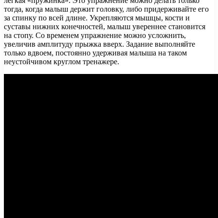
легкая «пружинка». Это упражнение можно делать только
тогда, когда малыш держит головку, либо придерживайте его
за спинку по всей длине. Укрепляются мышцы, кости и
суставы нижних конечностей, малыш увереннее становится
на стопу. Со временем упражнение можно усложнить,
увеличив амплитуду прыжка вверх. Задание выполняйте
только вдвоем, постоянно удерживая малыша на таком
неустойчивом круглом тренажере.