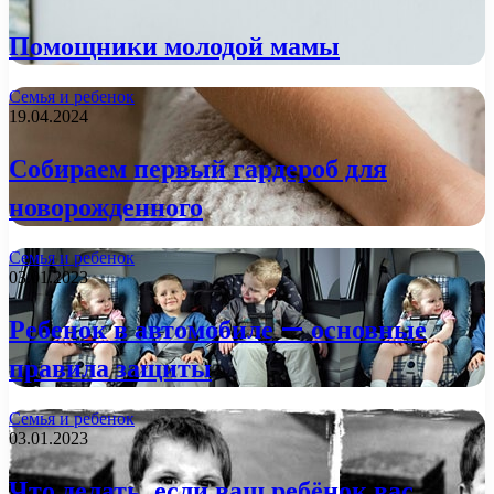
Помощники молодой мамы
Семья и ребенок
19.04.2024
Собираем первый гардероб для
новорожденного
Семья и ребенок
03.01.2023
Ребенок в автомобиле — основные
правила защиты
Семья и ребенок
03.01.2023
Что делать, если ваш ребёнок вас