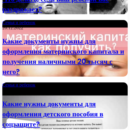
раздражает?
Семья и ребенок
20.12.2022
Какие документы нужны для
оформления материнского капитала и
получения наличными 20 тысяч с
него?
Семья и ребенок
21.11.2022
Какие нужны документы для
оформления детского пособия в
соцзащите?