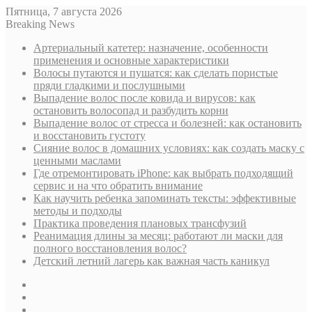
Пятница, 7 августа 2026
Breaking News
Артериальный катетер: назначение, особенности
применения и основные характеристики
Волосы путаются и пушатся: как сделать пористые
пряди гладкими и послушными
Выпадение волос после ковида и вирусов: как
остановить волосопад и разбудить корни
Выпадение волос от стресса и болезней: как остановить
и восстановить густоту
Сияние волос в домашних условиях: как создать маску с
ценными маслами
Где отремонтировать iPhone: как выбрать подходящий
сервис и на что обратить внимание
Как научить ребенка запоминать тексты: эффективные
методы и подходы
Практика проведения плановых трансфузий
Реанимация длины за месяц: работают ли маски для
полного восстановления волос?
Детский летний лагерь как важная часть каникул
Sidebar
Случайная
статья
Log