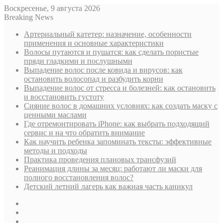
Воскресенье, 9 августа 2026
Breaking News
Артериальный катетер: назначение, особенности
применения и основные характеристики
Волосы путаются и пушатся: как сделать пористые
пряди гладкими и послушными
Выпадение волос после ковида и вирусов: как
остановить волосопад и разбудить корни
Выпадение волос от стресса и болезней: как остановить
и восстановить густоту
Сияние волос в домашних условиях: как создать маску с
ценными маслами
Где отремонтировать iPhone: как выбрать подходящий
сервис и на что обратить внимание
Как научить ребенка запоминать тексты: эффективные
методы и подходы
Практика проведения плановых трансфузий
Реанимация длины за месяц: работают ли маски для
полного восстановления волос?
Детский летний лагерь как важная часть каникул
Sidebar
Случайная
статья
Log