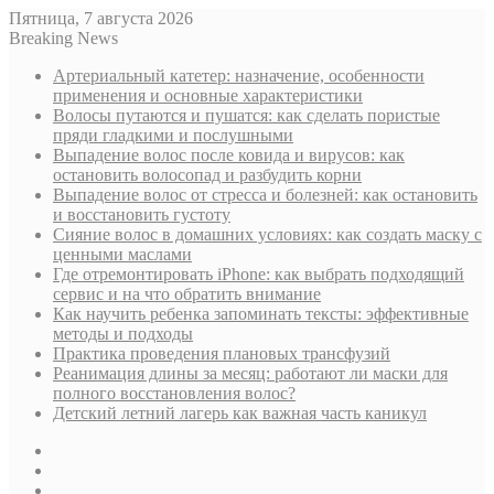
Пятница, 7 августа 2026
Breaking News
Артериальный катетер: назначение, особенности
применения и основные характеристики
Волосы путаются и пушатся: как сделать пористые
пряди гладкими и послушными
Выпадение волос после ковида и вирусов: как
остановить волосопад и разбудить корни
Выпадение волос от стресса и болезней: как остановить
и восстановить густоту
Сияние волос в домашних условиях: как создать маску с
ценными маслами
Где отремонтировать iPhone: как выбрать подходящий
сервис и на что обратить внимание
Как научить ребенка запоминать тексты: эффективные
методы и подходы
Практика проведения плановых трансфузий
Реанимация длины за месяц: работают ли маски для
полного восстановления волос?
Детский летний лагерь как важная часть каникул
Sidebar
Случайная
статья
Log